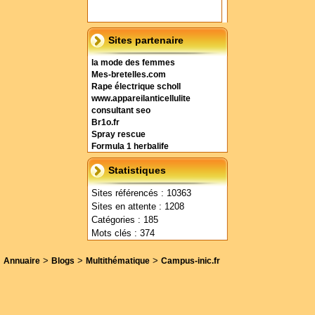
Sites partenaire
la mode des femmes
Mes-bretelles.com
Rape électrique scholl
www.appareilanticellulite
consultant seo
Br1o.fr
Spray rescue
Formula 1 herbalife
Statistiques
Sites référencés : 10363
Sites en attente : 1208
Catégories : 185
Mots clés : 374
>
>
>
Annuaire
Blogs
Multithématique
Campus-inic.fr