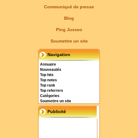
Communiqué de presse
Blog
Ping Jusseo
Soumettre un site
Navigation
Annuaire
Nouveautés
Top hits
Top notes
Top rank
Top referrers
Catégories
Soumettre un site
Publicité