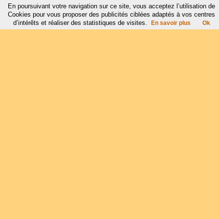
En poursuivant votre navigation sur ce site, vous acceptez l’utilisation de
Cookies pour vous proposer des publicités ciblées adaptés à vos centres
d’intérêts et réaliser des statistiques de visites.
En savoir plus
Ok