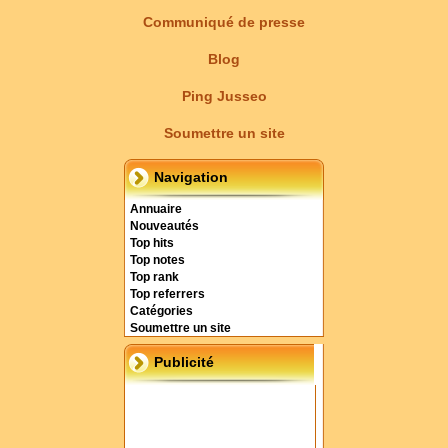
Communiqué de presse
Blog
Ping Jusseo
Soumettre un site
Navigation
Annuaire
Nouveautés
Top hits
Top notes
Top rank
Top referrers
Catégories
Soumettre un site
Publicité