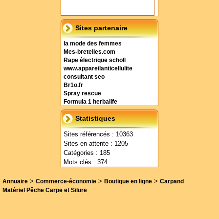
Sites partenaire
la mode des femmes
Mes-bretelles.com
Rape électrique scholl
www.appareilanticellulite
consultant seo
Br1o.fr
Spray rescue
Formula 1 herbalife
Statistiques
Sites référencés : 10363
Sites en attente : 1205
Catégories : 185
Mots clés : 374
>
>
>
Annuaire
Commerce-économie
Boutique en ligne
Carpand
Matériel Pêche Carpe et Silure