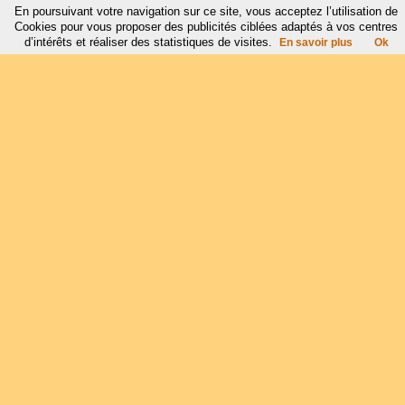
En poursuivant votre navigation sur ce site, vous acceptez l’utilisation de
Cookies pour vous proposer des publicités ciblées adaptés à vos centres
d’intérêts et réaliser des statistiques de visites.
En savoir plus
Ok