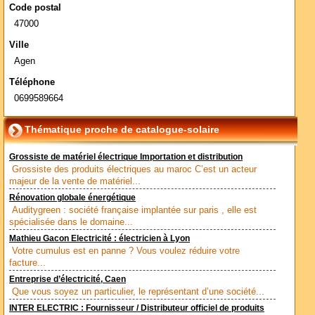
Code postal
47000
Ville
Agen
Téléphone
0699589664
Thématique proche de catalogue-solaire
Grossiste de matériel électrique Importation et distribution
Grossiste des produits électriques au maroc C’est un acteur
majeur de la vente de matériel...
Rénovation globale énergétique
Auditygreen : société française implantée sur paris , elle est
spécialisée dans le domaine...
Mathieu Gacon Electricité : électricien à Lyon
Votre cumulus est en panne ? Vous voulez réduire votre
facture...
Entreprise d’électricité, Caen
Que vous soyez un particulier, le représentant d’une société...
INTER ELECTRIC : Fournisseur / Distributeur officiel de produits