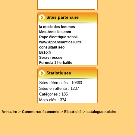
Sites partenaire
la mode des femmes
Mes-bretelles.com
Rape électrique scholl
www.appareilanticellulite
consultant seo
Br1o.fr
Spray rescue
Formula 1 herbalife
Statistiques
Sites référencés : 10363
Sites en attente : 1207
Catégories : 185
Mots clés : 374
>
>
>
Annuaire
Commerce-économie
Electricité
catalogue-solaire