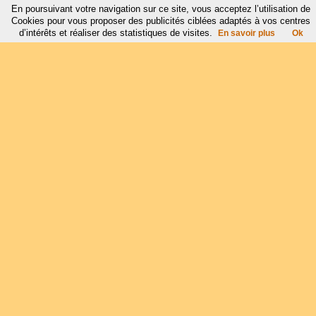
En poursuivant votre navigation sur ce site, vous acceptez l’utilisation de
Cookies pour vous proposer des publicités ciblées adaptés à vos centres
d’intérêts et réaliser des statistiques de visites.
En savoir plus
Ok