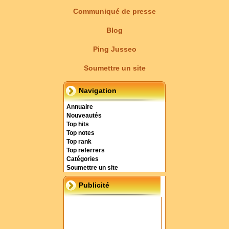
Communiqué de presse
Blog
Ping Jusseo
Soumettre un site
Navigation
Annuaire
Nouveautés
Top hits
Top notes
Top rank
Top referrers
Catégories
Soumettre un site
Publicité