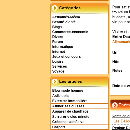
Pour satis
Catégories
trouve en 
budgets, a
Actualités-Média
vin pour a
Beauté -Santé
Blogs
Visiter et 
Commerce-économie
Entre Deu
Divers
Forum
Alimentati
Informatique
Internet
Url
Jeux et concours
Hits
Loisirs
Services
Notes
Voyage
Les articles
Date de v
Blog mode homme
Asile colis
Extertise immobilière
Théma
Affiner ses cuisses
Appareil de chauffage
Vente de c
Serrurerie clés minute
Les Délic
Crédence adhésive
Carport
Régime Di