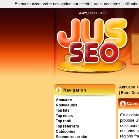
En poursuivant votre navigation sur ce site, vous acceptez l’utilisati
Annuaire
Navigation
| Entre De
Annuaire
Cavis
Nouveautés
Top hits
Ce caviste
Top notes
propose u
Top rank
sélectionn
Top referrers
des vins p
Catégories
régions fr
Soumettre un site