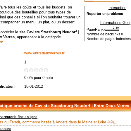
faire tous les goûts et tous les budgets, on
Interaction
boutique des bouteilles pour tous types de
Reporter un problème
insi que des conseils si l’on souhaite trouver un
ccompagner un menu, un plat, ou un dessert.
Informations Goog
PageRank
apprécier le site
Caviste Strasbourg Neudorf |
Nombre de backlinks
0
x Verres
, appartenant à la catégorie
Nombre de pages indexée
on
www.entredeuxverres.fr
1
0.0/5 pour 0 note
alidation
18-01-2012
tique proche de Caviste Strasbourg Neudorf | Entre Deux Verres
harcuterie fine en ligne
es du Terroir, commerce basée à Angers dans le Maine et Loire (49),...
scount