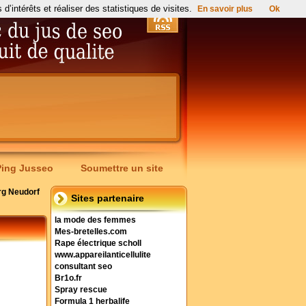
’intérêts et réaliser des statistiques de visites.
En savoir plus
Ok
Ping Jusseo
Soumettre un site
rg Neudorf
Sites partenaire
la mode des femmes
Mes-bretelles.com
Rape électrique scholl
www.appareilanticellulite
consultant seo
Br1o.fr
Spray rescue
Formula 1 herbalife