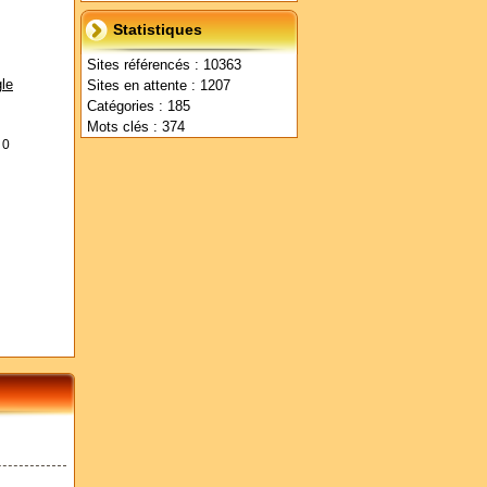
Statistiques
Sites référencés : 10363
le
Sites en attente : 1207
Catégories : 185
Mots clés : 374
s
0