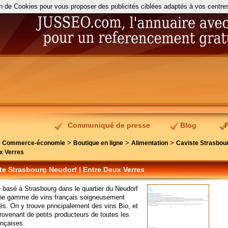
on de Cookies pour vous proposer des publicités ciblées adaptés à vos centres d
Communiqué de presse
Blog
>
>
>
>
Commerce-économie
Boutique en ligne
Alimentation
Caviste Strasbou
ux Verres
te Strasbourg Neudorf | Entre Deux Verres
 basé à Strasbourg dans le quartier du Neudorf
ne gamme de vins français soigneusement
és. On y trouve principalement des vins Bio, et
rovenant de petits producteurs de toutes les
ançaises.