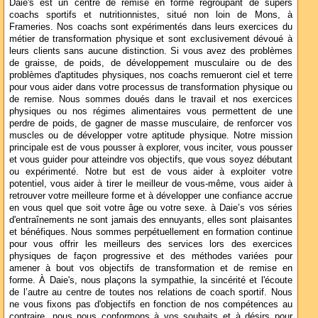
Daie's est un centre de remise en forme regroupant de supers
coachs sportifs et nutritionnistes, situé non loin de Mons, à
Frameries. Nos coachs sont expérimentés dans leurs exercices du
métier de transformation physique et sont exclusivement dévoué à
leurs clients sans aucune distinction. Si vous avez des problèmes
de graisse, de poids, de développement musculaire ou de des
problèmes d'aptitudes physiques, nos coachs remueront ciel et terre
pour vous aider dans votre processus de transformation physique ou
de remise. Nous sommes doués dans le travail et nos exercices
physiques ou nos régimes alimentaires vous permettent de une
perdre de poids, de gagner de masse musculaire, de renforcer vos
muscles ou de développer votre aptitude physique. Notre mission
principale est de vous pousser à explorer, vous inciter, vous pousser
et vous guider pour atteindre vos objectifs, que vous soyez débutant
ou expérimenté. Notre but est de vous aider à exploiter votre
potentiel, vous aider à tirer le meilleur de vous-même, vous aider à
retrouver votre meilleure forme et à développer une confiance accrue
en vous quel que soit votre âge ou votre sexe. à Daie’s vos séries
d'entraînements ne sont jamais des ennuyants, elles sont plaisantes
et bénéfiques. Nous sommes perpétuellement en formation continue
pour vous offrir les meilleurs des services lors des exercices
physiques de façon progressive et des méthodes variées pour
amener à bout vos objectifs de transformation et de remise en
forme. À Daie's, nous plaçons la sympathie, la sincérité et l'écoute
de l’autre au centre de toutes nos relations de coach sportif. Nous
ne vous fixons pas d'objectifs en fonction de nos compétences au
contraire, nous nous conformons à vos souhaits et à désirs pour