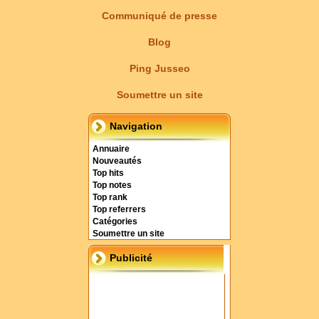
Communiqué de presse
Blog
Ping Jusseo
Soumettre un site
Navigation
Annuaire
Nouveautés
Top hits
Top notes
Top rank
Top referrers
Catégories
Soumettre un site
Publicité