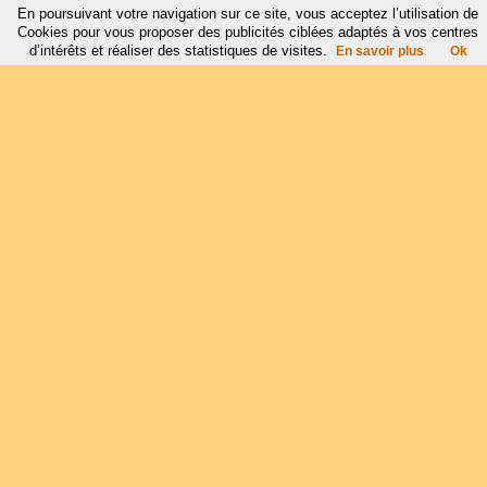
En poursuivant votre navigation sur ce site, vous acceptez l’utilisation de
Cookies pour vous proposer des publicités ciblées adaptés à vos centres
d’intérêts et réaliser des statistiques de visites.
En savoir plus
Ok