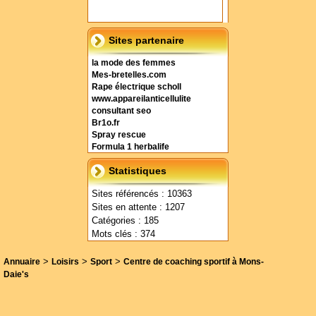
Sites partenaire
la mode des femmes
Mes-bretelles.com
Rape électrique scholl
www.appareilanticellulite
consultant seo
Br1o.fr
Spray rescue
Formula 1 herbalife
Statistiques
Sites référencés : 10363
Sites en attente : 1207
Catégories : 185
Mots clés : 374
>
>
>
Annuaire
Loisirs
Sport
Centre de coaching sportif à Mons-
Daie's