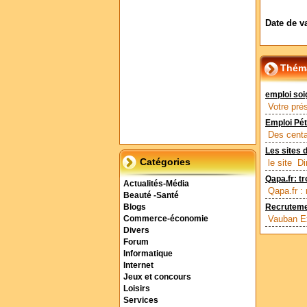
Date de v
Thém
emploi soi
Votre pré
Emploi Pétr
Des centai
Les sites 
Catégories
le site Di
Qapa.fr: t
Actualités-Média
Qapa.fr : 
Beauté -Santé
Blogs
Recrutemen
Vauban Ex
Commerce-économie
Divers
Forum
Informatique
Internet
Jeux et concours
Loisirs
Services