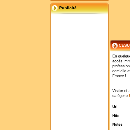
Publicité
CESU
En quelque
accès immé
profession
domicile e
France !
Visiter et 
catégorie
Url
Hits
Notes