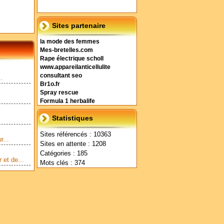
Sites partenaire
la mode des femmes
Mes-bretelles.com
Rape électrique scholl
www.appareilanticellulite
consultant seo
..
Br1o.fr
Spray rescue
Formula 1 herbalife
Statistiques
Sites référencés : 10363
r...
Sites en attente : 1208
Catégories : 185
 et de...
Mots clés : 374