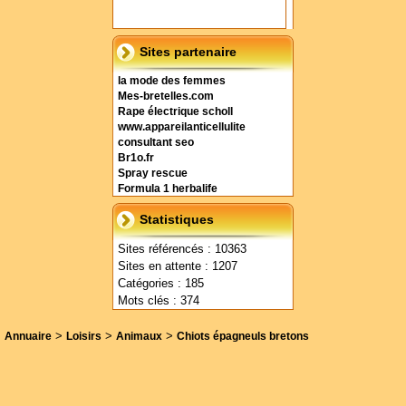
Sites partenaire
la mode des femmes
Mes-bretelles.com
Rape électrique scholl
www.appareilanticellulite
consultant seo
Br1o.fr
Spray rescue
Formula 1 herbalife
Statistiques
Sites référencés : 10363
Sites en attente : 1207
Catégories : 185
Mots clés : 374
>
>
>
Annuaire
Loisirs
Animaux
Chiots épagneuls bretons