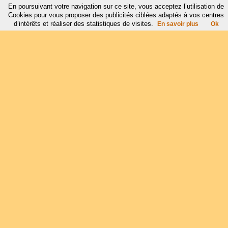
En poursuivant votre navigation sur ce site, vous acceptez l’utilisation de
Cookies pour vous proposer des publicités ciblées adaptés à vos centres
d’intérêts et réaliser des statistiques de visites.
En savoir plus
Ok