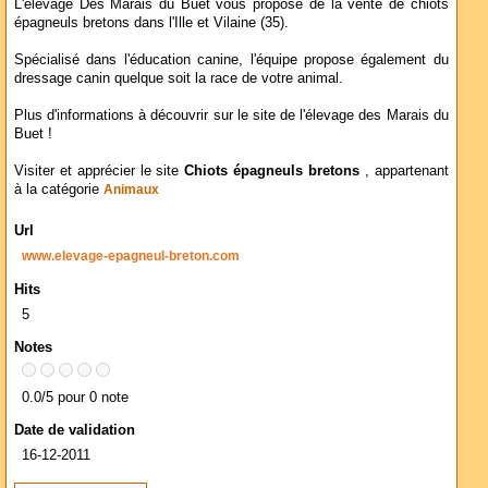
L'élevage Des Marais du Buet vous propose de la vente de chiots
épagneuls bretons dans l'Ille et Vilaine (35).
Spécialisé dans l'éducation canine, l'équipe propose également du
dressage canin quelque soit la race de votre animal.
Plus d'informations à découvrir sur le site de l'élevage des Marais du
Buet !
Visiter et apprécier le site
Chiots épagneuls bretons
, appartenant
à la catégorie
Animaux
Url
www.elevage-epagneul-breton.com
Hits
5
Notes
0.0/5 pour 0 note
Date de validation
16-12-2011