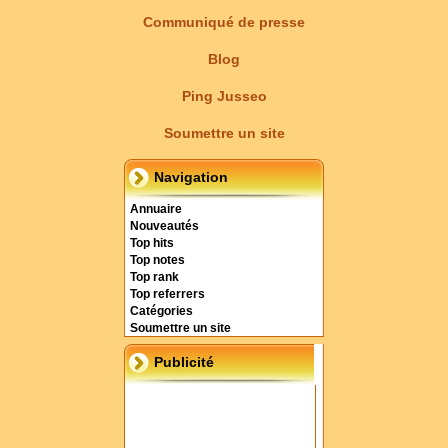
Communiqué de presse
Blog
Ping Jusseo
Soumettre un site
Navigation
Annuaire
Nouveautés
Top hits
Top notes
Top rank
Top referrers
Catégories
Soumettre un site
Publicité