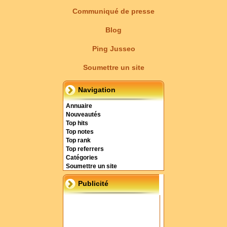
Communiqué de presse
Blog
Ping Jusseo
Soumettre un site
Navigation
Annuaire
Nouveautés
Top hits
Top notes
Top rank
Top referrers
Catégories
Soumettre un site
Publicité