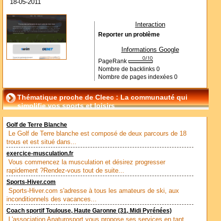
18-05-2011
Interaction
Reporter un problème
Informations Google
PageRank
Nombre de backlinks
0
Nombre de pages indexées
0
Thématique proche de Cleec : La communauté qui
simplifie vos sports et loisirs
Golf de Terre Blanche
Le Golf de Terre blanche est composé de deux parcours de 18
trous et est situé dans...
exercice-musculation.fr
Vous commencez la musculation et désirez progresser
rapidement ?Rendez-vous tout de suite...
Sports-Hiver.com
Sports-Hiver.com s'adresse à tous les amateurs de ski, aux
inconditionnels des vacances...
Coach sportif Toulouse, Haute Garonne (31, Midi Pyrénées)
L'association Anaturosport vous propose ses services en tant