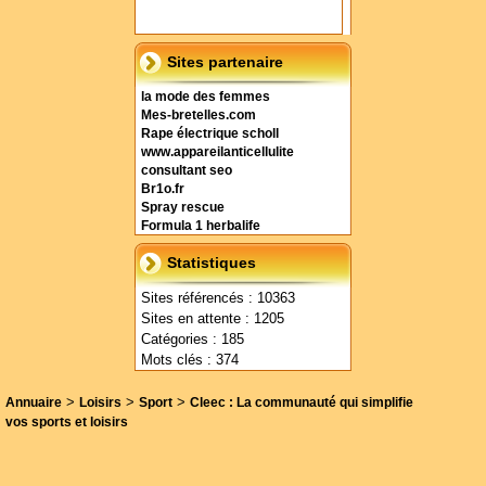
Sites partenaire
la mode des femmes
Mes-bretelles.com
Rape électrique scholl
www.appareilanticellulite
consultant seo
Br1o.fr
Spray rescue
Formula 1 herbalife
Statistiques
Sites référencés : 10363
Sites en attente : 1205
Catégories : 185
Mots clés : 374
>
>
>
Annuaire
Loisirs
Sport
Cleec : La communauté qui simplifie
vos sports et loisirs