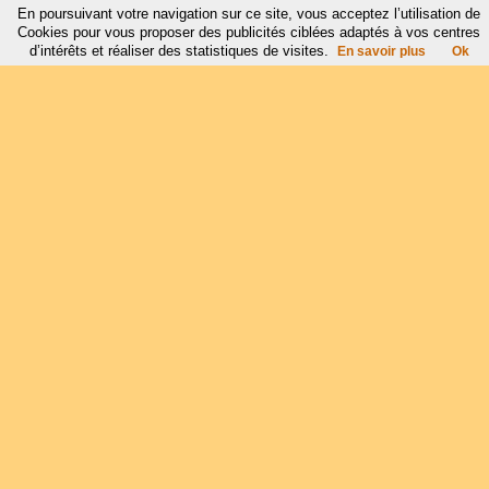
En poursuivant votre navigation sur ce site, vous acceptez l’utilisation de
Cookies pour vous proposer des publicités ciblées adaptés à vos centres
d’intérêts et réaliser des statistiques de visites.
En savoir plus
Ok