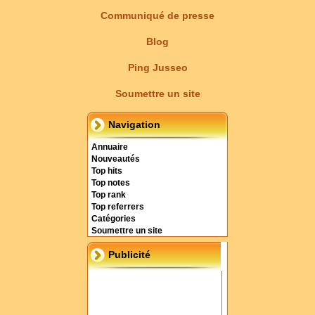
Communiqué de presse
Blog
Ping Jusseo
Soumettre un site
Navigation
Annuaire
Nouveautés
Top hits
Top notes
Top rank
Top referrers
Catégories
Soumettre un site
Publicité