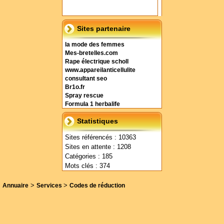
Sites partenaire
la mode des femmes
Mes-bretelles.com
Rape électrique scholl
www.appareilanticellulite
consultant seo
Br1o.fr
Spray rescue
Formula 1 herbalife
Statistiques
Sites référencés : 10363
Sites en attente : 1208
Catégories : 185
Mots clés : 374
>
>
Annuaire
Services
Codes de réduction