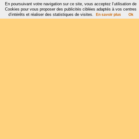
En poursuivant votre navigation sur ce site, vous acceptez l’utilisation de
Cookies pour vous proposer des publicités ciblées adaptés à vos centres
d’intérêts et réaliser des statistiques de visites.
En savoir plus
Ok