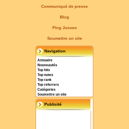
Communiqué de presse
Blog
Ping Jusseo
Soumettre un site
Navigation
Annuaire
Nouveautés
Top hits
Top notes
Top rank
Top referrers
Catégories
Soumettre un site
Publicité