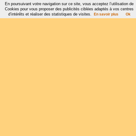
En poursuivant votre navigation sur ce site, vous acceptez l’utilisation de
Cookies pour vous proposer des publicités ciblées adaptés à vos centres
d’intérêts et réaliser des statistiques de visites.
En savoir plus
Ok