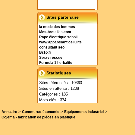
Sites partenaire
la mode des femmes
Mes-bretelles.com
Rape électrique scholl
www.appareilanticellulite
consultant seo
Br1o.fr
Spray rescue
Formula 1 herbalife
Statistiques
Sites référencés : 10363
Sites en attente : 1208
Catégories : 185
Mots clés : 374
>
>
>
Annuaire
Commerce-économie
Equipements industriel
Cojema - fabrication de pièces en plastique