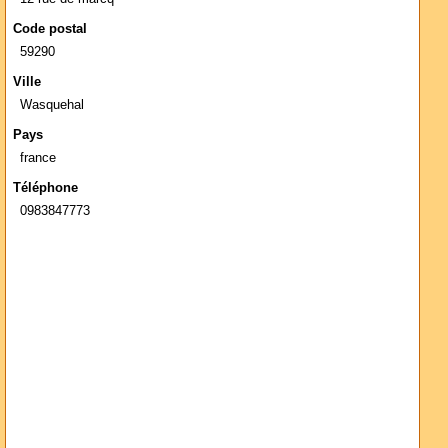
Code postal
59290
Ville
Wasquehal
Pays
france
Téléphone
0983847773