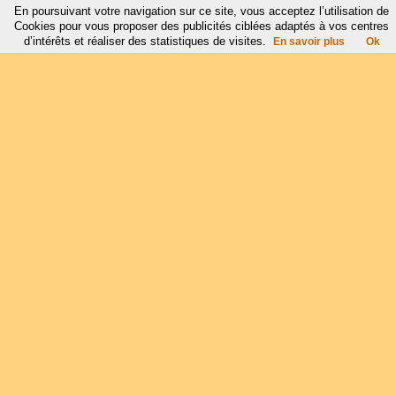
En poursuivant votre navigation sur ce site, vous acceptez l’utilisation de
Cookies pour vous proposer des publicités ciblées adaptés à vos centres
d’intérêts et réaliser des statistiques de visites.
En savoir plus
Ok