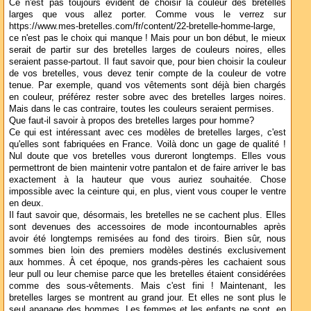
Ce n'est pas toujours évident de choisir la couleur des bretelles
larges que vous allez porter. Comme vous le verrez sur
https://www.mes-bretelles.com/fr/content/22-bretelle-homme-large,
ce n'est pas le choix qui manque ! Mais pour un bon début, le mieux
serait de partir sur des bretelles larges de couleurs noires, elles
seraient passe-partout. Il faut savoir que, pour bien choisir la couleur
de vos bretelles, vous devez tenir compte de la couleur de votre
tenue. Par exemple, quand vos vêtements sont déjà bien chargés
en couleur, préférez rester sobre avec des bretelles larges noires.
Mais dans le cas contraire, toutes les couleurs seraient permises.
Que faut-il savoir à propos des bretelles larges pour homme?
Ce qui est intéressant avec ces modèles de bretelles larges, c'est
qu'elles sont fabriquées en France. Voilà donc un gage de qualité !
Nul doute que vos bretelles vous dureront longtemps. Elles vous
permettront de bien maintenir votre pantalon et de faire arriver le bas
exactement à la hauteur que vous auriez souhaitée. Chose
impossible avec la ceinture qui, en plus, vient vous couper le ventre
en deux.
Il faut savoir que, désormais, les bretelles ne se cachent plus. Elles
sont devenues des accessoires de mode incontournables après
avoir été longtemps remisées au fond des tiroirs. Bien sûr, nous
sommes bien loin des premiers modèles destinés exclusivement
aux hommes. À cet époque, nos grands-pères les cachaient sous
leur pull ou leur chemise parce que les bretelles étaient considérées
comme des sous-vêtements. Mais c'est fini ! Maintenant, les
bretelles larges se montrent au grand jour. Et elles ne sont plus le
seul apanage des hommes. Les femmes et les enfants ne sont, en