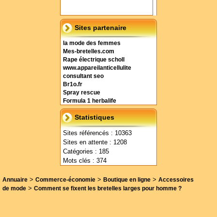
Sites partenaire
la mode des femmes
Mes-bretelles.com
Rape électrique scholl
www.appareilanticellulite
consultant seo
Br1o.fr
Spray rescue
Formula 1 herbalife
Statistiques
Sites référencés : 10363
Sites en attente : 1208
Catégories : 185
Mots clés : 374
>
>
>
Annuaire
Commerce-économie
Boutique en ligne
Accessoires
>
de mode
Comment se fixent les bretelles larges pour homme ?