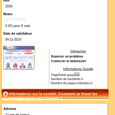
Hits
2030
Notes
0.0/5 pour 0 note
Date de validation
04-11-2010
Interaction
Reporter un problème
Contacter le webmaster
Informations Google
PageRank
Nombre de backlinks
0
Nombre de pages indexées
0
Informations sur la société: Comment se fixent les
bretelles larges pour homme ?
Adresse
12 rue de marcq