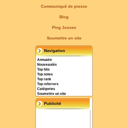
Communiqué de presse
Blog
Ping Jusseo
Soumettre un site
Navigation
Annuaire
Nouveautés
Top hits
Top notes
Top rank
Top referrers
Catégories
Soumettre un site
Publicité