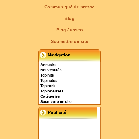
Communiqué de presse
Blog
Ping Jusseo
Soumettre un site
Navigation
Annuaire
Nouveautés
Top hits
Top notes
Top rank
Top referrers
Catégories
Soumettre un site
Publicité