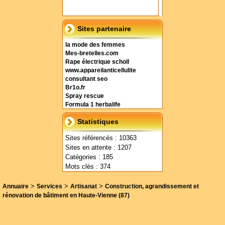
Sites partenaire
la mode des femmes
Mes-bretelles.com
Rape électrique scholl
www.appareilanticellulite
consultant seo
Br1o.fr
Spray rescue
Formula 1 herbalife
Statistiques
Sites référencés : 10363
Sites en attente : 1207
Catégories : 185
Mots clés : 374
>
>
>
Annuaire
Services
Artisanat
Construction, agrandissement et
rénovation de bâtiment en Haute-Vienne (87)