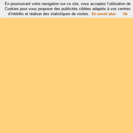
En poursuivant votre navigation sur ce site, vous acceptez l’utilisation de
Cookies pour vous proposer des publicités ciblées adaptés à vos centres
d’intérêts et réaliser des statistiques de visites.
En savoir plus
Ok