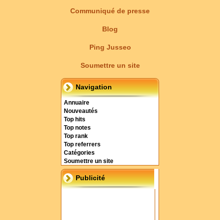
Communiqué de presse
Blog
Ping Jusseo
Soumettre un site
Navigation
Annuaire
Nouveautés
Top hits
Top notes
Top rank
Top referrers
Catégories
Soumettre un site
Publicité