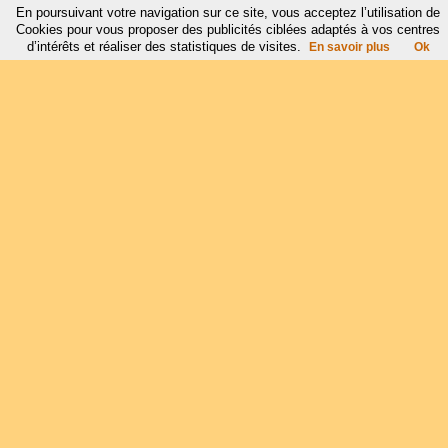
En poursuivant votre navigation sur ce site, vous acceptez l’utilisation de
Cookies pour vous proposer des publicités ciblées adaptés à vos centres
d’intérêts et réaliser des statistiques de visites.
En savoir plus
Ok