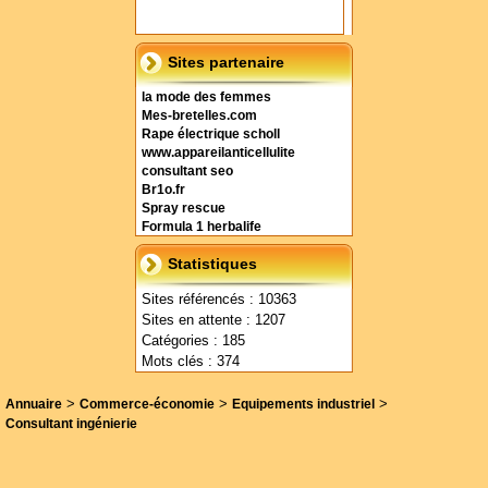
Sites partenaire
la mode des femmes
Mes-bretelles.com
Rape électrique scholl
www.appareilanticellulite
consultant seo
Br1o.fr
Spray rescue
Formula 1 herbalife
Statistiques
Sites référencés : 10363
Sites en attente : 1207
Catégories : 185
Mots clés : 374
>
>
>
Annuaire
Commerce-économie
Equipements industriel
Consultant ingénierie