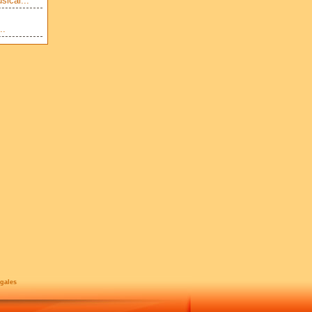
sical...
..
gales