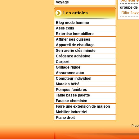
Acheter e
Voyage
groupe de 
Les articles
Dilia Jaz
Blog mode homme
Asile colis
Extertise immobilière
Affiner ses cuisses
Appareil de chauffage
Serrurerie clés minute
Crédence adhésive
Carport
Grillage rigide
Assurance auto
Compteur individuel
Matelas bébé
Pompes funèbres
Table basse palette
Fausse cheminée
Faire une extension de maison
Mobilier industriel
Piano droit
Prop