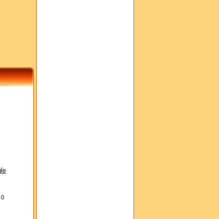
le
s
0