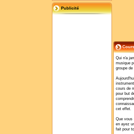
Publicité
Cour
Qui n'a ja
musique po
groupe de
Aujourd'hui
instrument
cours de m
pour but d
comprendre
connaissan
cet effet.
Que vous 
en ayez un
fait pour 