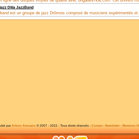
n ligne des disques vinyles de qualité avec brigade97kat.com. Cet univers mu
jazz Dilia JazzBand
zband est un groupe de jazz Drômois composé de musiciens​ expérimentés et.
ulsé par
© 2007 - 2022 - Tous droits réservés -
-
-
Arfooo Annuaire
Contact
Newsletter
Mentions lé