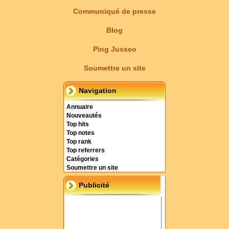
Communiqué de presse
Blog
Ping Jusseo
Soumettre un site
Navigation
Annuaire
Nouveautés
Top hits
Top notes
Top rank
Top referrers
Catégories
Soumettre un site
Publicité