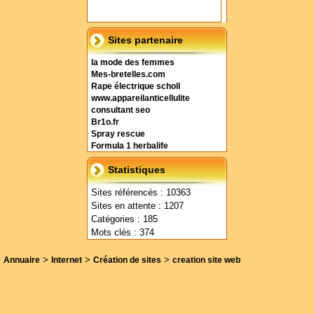
Sites partenaire
la mode des femmes
Mes-bretelles.com
Rape électrique scholl
www.appareilanticellulite
consultant seo
Br1o.fr
Spray rescue
Formula 1 herbalife
Statistiques
Sites référencés : 10363
Sites en attente : 1207
Catégories : 185
Mots clés : 374
>
>
>
Annuaire
Internet
Création de sites
creation site web