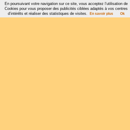
En poursuivant votre navigation sur ce site, vous acceptez l’utilisation de
Cookies pour vous proposer des publicités ciblées adaptés à vos centres
d’intérêts et réaliser des statistiques de visites.
En savoir plus
Ok