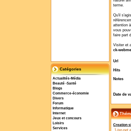
naturel af
terme.
Qu'il s'agi
référence
attention 
vous pouve
faire part
Visiter et 
ck-webme
Url
Catégories
Hits
Actualités-Média
Notes
Beauté -Santé
Blogs
Commerce-économie
Date de v
Divers
Forum
Informatique
Théma
Internet
Jeux et concours
Loisirs
Creation si
Services
1-ter-net