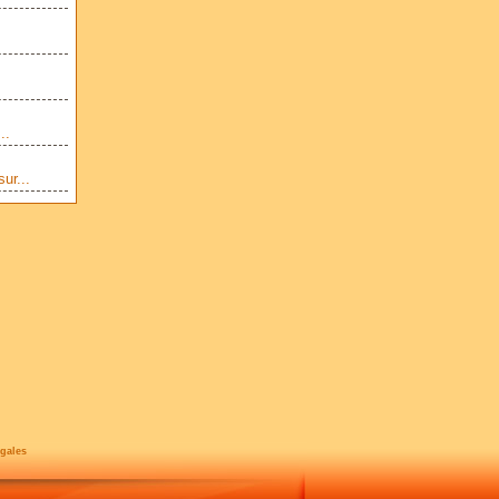
..
ur...
gales