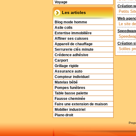
Voyage
Création 
Petits Si
Les articles
Web agen
Blog mode homme
Le site d
Asile colis
Speedwapp 
Extertise immobilière
Speedwapp 
Affiner ses cuisses
Création si
Appareil de chauffage
Soliles p
Serrurerie clés minute
Crédence adhésive
Carport
Grillage rigide
Assurance auto
Compteur individuel
Matelas bébé
Pompes funèbres
Table basse palette
Fausse cheminée
Faire une extension de maison
Mobilier industriel
Piano droit
Prop