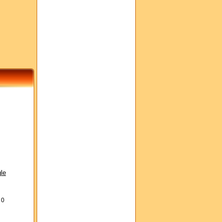
le
s
0