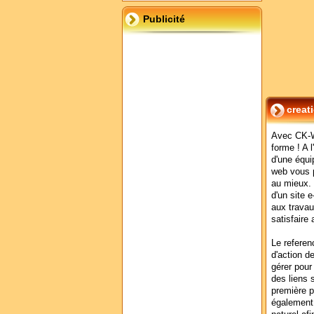
Publicité
creat
Avec CK-W
forme ! A 
d'une équi
web vous p
au mieux.
d'un site 
aux trava
satisfair
Le referen
d'action d
gérer pour
des liens 
première 
également 