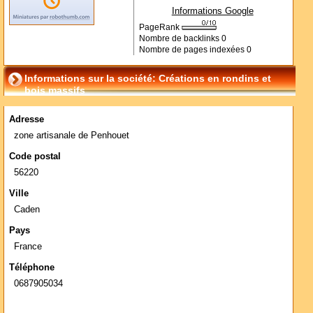
Informations Google
PageRank
Nombre de backlinks
0
Nombre de pages indexées
0
Informations sur la société: Créations en rondins et
bois massifs
Adresse
zone artisanale de Penhouet
Code postal
56220
Ville
Caden
Pays
France
Téléphone
0687905034