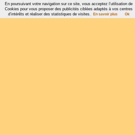
En poursuivant votre navigation sur ce site, vous acceptez l’utilisation de
Cookies pour vous proposer des publicités ciblées adaptés à vos centres
d’intérêts et réaliser des statistiques de visites.
En savoir plus
Ok