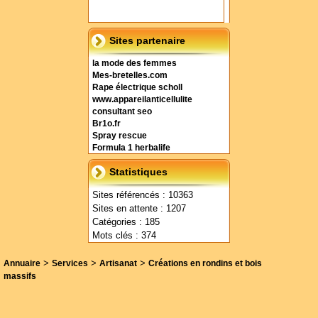
Sites partenaire
la mode des femmes
Mes-bretelles.com
Rape électrique scholl
www.appareilanticellulite
consultant seo
Br1o.fr
Spray rescue
Formula 1 herbalife
Statistiques
Sites référencés : 10363
Sites en attente : 1207
Catégories : 185
Mots clés : 374
>
>
>
Annuaire
Services
Artisanat
Créations en rondins et bois
massifs