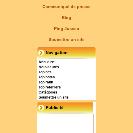
Communiqué de presse
Blog
Ping Jusseo
Soumettre un site
Navigation
Annuaire
Nouveautés
Top hits
Top notes
Top rank
Top referrers
Catégories
Soumettre un site
Publicité