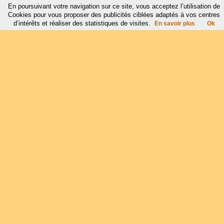
En poursuivant votre navigation sur ce site, vous acceptez l’utilisation de
Cookies pour vous proposer des publicités ciblées adaptés à vos centres
d’intérêts et réaliser des statistiques de visites.
En savoir plus
Ok