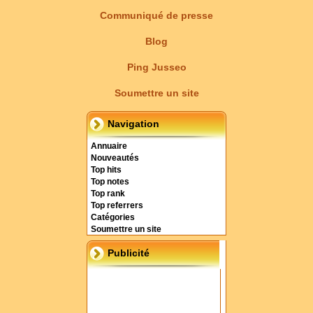
Communiqué de presse
Blog
Ping Jusseo
Soumettre un site
Navigation
Annuaire
Nouveautés
Top hits
Top notes
Top rank
Top referrers
Catégories
Soumettre un site
Publicité