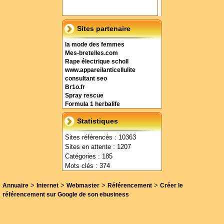
Sites partenaire
la mode des femmes
Mes-bretelles.com
Rape électrique scholl
www.appareilanticellulite
consultant seo
Br1o.fr
Spray rescue
Formula 1 herbalife
Statistiques
Sites référencés : 10363
Sites en attente : 1207
Catégories : 185
Mots clés : 374
>
>
>
>
Annuaire
Internet
Webmaster
Référencement
Créer le
référencement sur Google de son ebusiness