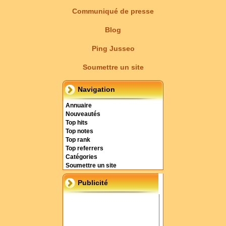
Communiqué de presse
Blog
Ping Jusseo
Soumettre un site
Navigation
Annuaire
Nouveautés
Top hits
Top notes
Top rank
Top referrers
Catégories
Soumettre un site
Publicité