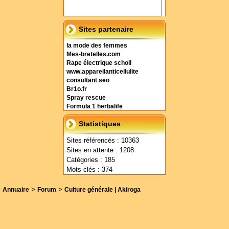
Sites partenaire
la mode des femmes
Mes-bretelles.com
Rape électrique scholl
www.appareilanticellulite
consultant seo
Br1o.fr
Spray rescue
Formula 1 herbalife
Statistiques
Sites référencés : 10363
Sites en attente : 1208
Catégories : 185
Mots clés : 374
>
>
Annuaire
Forum
Culture générale | Akiroga