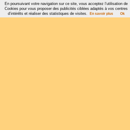
En poursuivant votre navigation sur ce site, vous acceptez l’utilisation de
Cookies pour vous proposer des publicités ciblées adaptés à vos centres
d’intérêts et réaliser des statistiques de visites.
En savoir plus
Ok