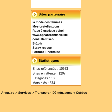
Sites partenaire
la mode des femmes
Mes-bretelles.com
Rape électrique scholl
www.appareilanticellulite
consultant seo
Br1o.fr
Spray rescue
Formula 1 herbalife
Statistiques
Sites référencés : 10363
Sites en attente : 1207
Catégories : 185
Mots clés : 374
>
>
>
Annuaire
Services
Transport
Déménagement Québec