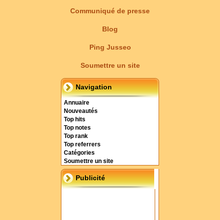
Communiqué de presse
Blog
Ping Jusseo
Soumettre un site
Navigation
Annuaire
Nouveautés
Top hits
Top notes
Top rank
Top referrers
Catégories
Soumettre un site
Publicité