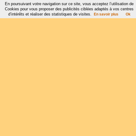
En poursuivant votre navigation sur ce site, vous acceptez l’utilisation de
Cookies pour vous proposer des publicités ciblées adaptés à vos centres
d’intérêts et réaliser des statistiques de visites.
En savoir plus
Ok