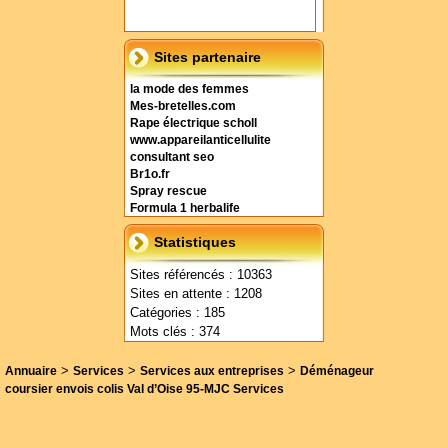
Sites partenaire
la mode des femmes
Mes-bretelles.com
Rape électrique scholl
www.appareilanticellulite
consultant seo
Br1o.fr
Spray rescue
Formula 1 herbalife
Statistiques
Sites référencés : 10363
Sites en attente : 1208
Catégories : 185
Mots clés : 374
>
>
>
Annuaire
Services
Services aux entreprises
Déménageur
coursier envois colis Val d’Oise 95-MJC Services