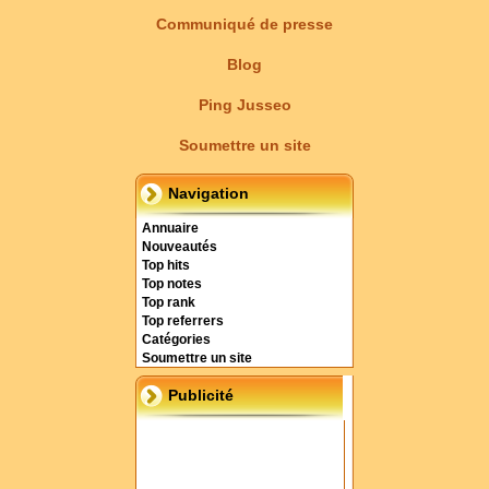
Communiqué de presse
Blog
Ping Jusseo
Soumettre un site
Navigation
Annuaire
Nouveautés
Top hits
Top notes
Top rank
Top referrers
Catégories
Soumettre un site
Publicité