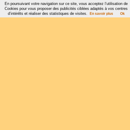
En poursuivant votre navigation sur ce site, vous acceptez l’utilisation de
Cookies pour vous proposer des publicités ciblées adaptés à vos centres
d’intérêts et réaliser des statistiques de visites.
En savoir plus
Ok