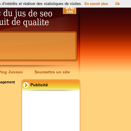
’intérêts et réaliser des statistiques de visites.
En savoir plus
Ok
Ping Jusseo
Soumettre un site
nagement
Publicité