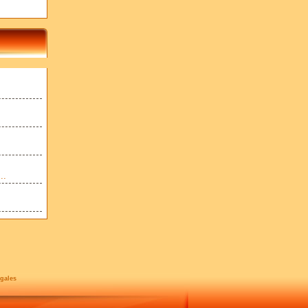
..
gales