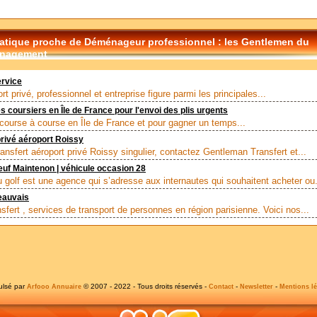
tique proche de Déménageur professionnel : les Gentlemen du
nagement
ervice
rt privé, professionnel et entreprise figure parmi les principales...
s coursiers en Île de France pour l'envoi des plis urgents
course à course en Île de France et pour gagner un temps...
privé aéroport Roissy
ansfert aéroport privé Roissy singulier, contactez Gentleman Transfert et...
euf Maintenon | véhicule occasion 28
 golf est une agence qui s’adresse aux internautes qui souhaitent acheter ou.
eauvais
sfert , services de transport de personnes en région parisienne. Voici nos...
ulsé par
© 2007 - 2022 - Tous droits réservés -
-
-
Arfooo Annuaire
Contact
Newsletter
Mentions lé