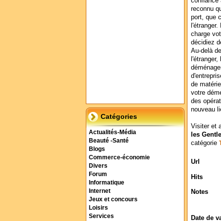
confiance
reconnu qu
port, que
l'étranger
charge vo
décidiez d
Au-delà d
l'étranger
déménagem
d'entrepri
de matérie
votre dém
des opérat
nouveau li
Catégories
Visiter et 
Actualités-Média
les Gent
Beauté -Santé
catégorie
Blogs
Commerce-économie
Url
Divers
Forum
Hits
Informatique
Internet
Notes
Jeux et concours
Loisirs
Services
Date de v