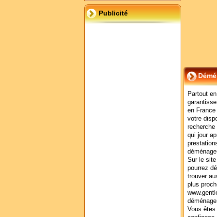
Publicité
Démén
Partout e
garantiss
en France 
votre dispo
recherche 
qui jour ap
prestation
déménageu
Sur le si
pourrez dé
trouver a
plus proch
www.gentl
déménagem
Vous êtes