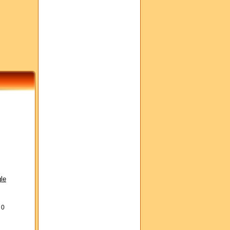
le
s
0