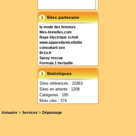
Sites partenaire
la mode des femmes
Mes-bretelles.com
Rape électrique scholl
www.appareilanticellulite
consultant seo
Br1o.fr
Spray rescue
Formula 1 herbalife
Statistiques
Sites référencés : 10363
Sites en attente : 1208
Catégories : 185
Mots clés : 374
>
>
Annuaire
Services
Dépannage