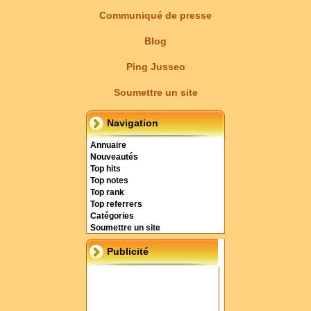
Communiqué de presse
Blog
Ping Jusseo
Soumettre un site
Navigation
Annuaire
Nouveautés
Top hits
Top notes
Top rank
Top referrers
Catégories
Soumettre un site
Publicité