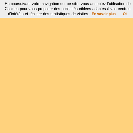
En poursuivant votre navigation sur ce site, vous acceptez l’utilisation de
Cookies pour vous proposer des publicités ciblées adaptés à vos centres
d’intérêts et réaliser des statistiques de visites.
En savoir plus
Ok