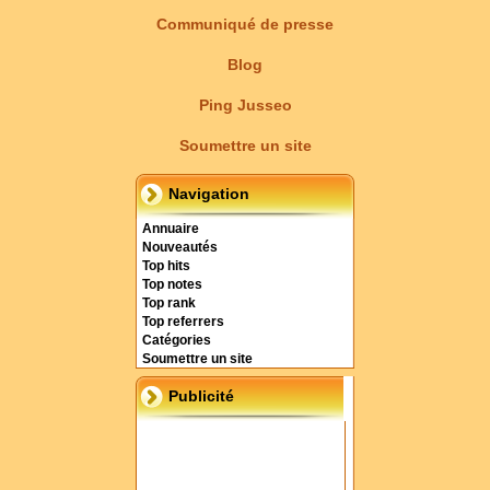
Communiqué de presse
Blog
Ping Jusseo
Soumettre un site
Navigation
Annuaire
Nouveautés
Top hits
Top notes
Top rank
Top referrers
Catégories
Soumettre un site
Publicité