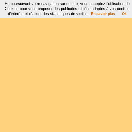
En poursuivant votre navigation sur ce site, vous acceptez l’utilisation de
Cookies pour vous proposer des publicités ciblées adaptés à vos centres
d’intérêts et réaliser des statistiques de visites.
En savoir plus
Ok