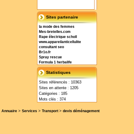
Sites partenaire
la mode des femmes
Mes-bretelles.com
Rape électrique scholl
www.appareilanticellulite
consultant seo
Br1o.fr
Spray rescue
Formula 1 herbalife
Statistiques
Sites référencés : 10363
Sites en attente : 1205
Catégories : 185
Mots clés : 374
>
>
>
Annuaire
Services
Transport
devis déménagement