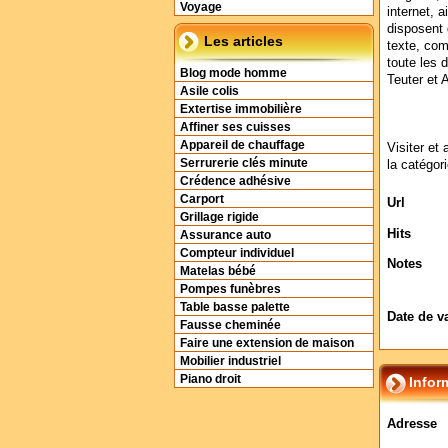
Voyage
internet, a
disposent 
Les articles
texte, com
toute les 
Blog mode homme
Teuter et A
Asile colis
Extertise immobilière
Affiner ses cuisses
Appareil de chauffage
Visiter et 
Serrurerie clés minute
la catégor
Crédence adhésive
Carport
Url
Grillage rigide
Hits
Assurance auto
Compteur individuel
Notes
Matelas bébé
Pompes funèbres
Table basse palette
Date de v
Fausse cheminée
Faire une extension de maison
Mobilier industriel
Piano droit
Infor
Adresse