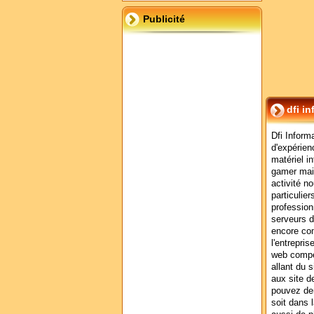
Publicité
dfi i
Dfi Inform
d'expérien
matériel i
gamer mais
activité n
particulier
profession
serveurs d
encore com
l'entrepri
web compét
allant du 
aux site d
pouvez de
soit dans l