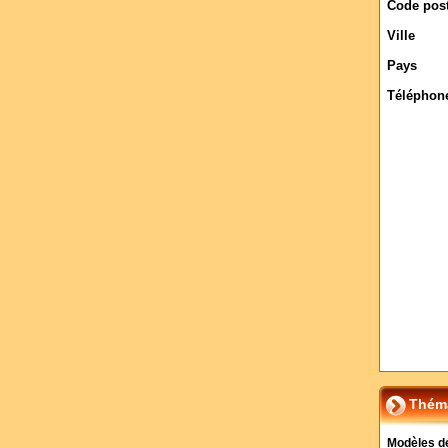
Code post
Ville
Pays
Téléphon
Théma
Modèles d