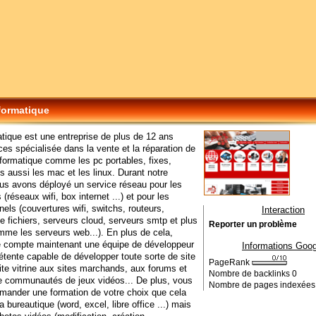
nformatique
atique est une entreprise de plus de 12 ans
ces spécialisée dans la vente et la réparation de
nformatique comme les pc portables, fixes,
 aussi les mac et les linux. Durant notre
ous avons déployé un service réseau pour les
s (réseaux wifi, box internet ...) et pour les
nels (couvertures wifi, switchs, routeurs,
Interaction
e fichiers, serveurs cloud, serveurs smtp et plus
Reporter un problème
me les serveurs web...). En plus de cela,
se compte maintenant une équipe de développeur
Informations Goog
ente capable de développer toute sorte de site
PageRank
site vitrine aux sites marchands, aux forums et
Nombre de backlinks
0
e communautés de jeux vidéos... De plus, vous
Nombre de pages indexée
mander une formation de votre choix que cela
a bureautique (word, excel, libre office ...) mais