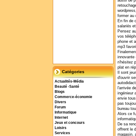
aussi de p
retouchage
wordpress,
former au 
En fin de 
salariés e
Pensez au
vos téléph
phone et 
mp3 favori
Finalement
innovante 
n'hésitez
plat en rép
Catégories
Il sont je
d'ouvrir s
Actualités-Média
autodidacte
Beauté -Santé
l'arrivée d
Blogs
ingénieur 
Commerce-économie
envie tous
Divers
pas toujou
Forum
bureau tou
Informatique
Alors ce f
Internet
informatiq
Jeux et concours
De sa renc
Loisirs
offrent le
Services
magasin, a