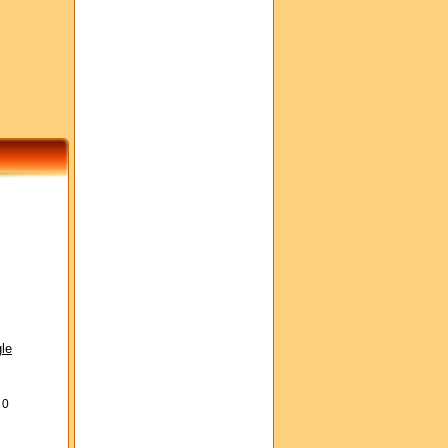
le
s
0