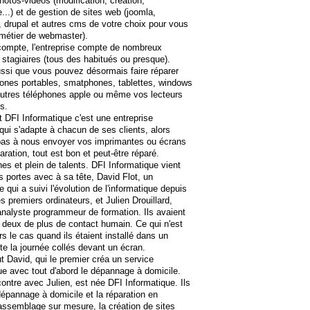
hotos-vidéos (modification, création,
...) et de gestion de sites web (joomla,
 drupal et autres cms de votre choix pour vous
métier de webmaster).
compte, l'entreprise compte de nombreux
t stagiaires (tous des habitués ou presque).
ssi que vous pouvez désormais faire réparer
ones portables, smatphones, tablettes, windows
autres téléphones apple ou même vos lecteurs
s.
 DFI Informatique c'est une entreprise
qui s'adapte à chacun de ses clients, alors
 pas à nous envoyer vos imprimantes ou écrans
aration, tout est bon et peut-être réparé.
unes et plein de talents. DFI Informatique vient
es portes avec à sa tête, David Flot, un
 qui a suivi l'évolution de l'informatique depuis
es premiers ordinateurs, et Julien Drouillard,
analyste programmeur de formation. Ils avaient
 deux de plus de contact humain. Ce qui n'est
rs le cas quand ils étaient installé dans un
te la journée collés devant un écran.
ut David, qui le premier créa un service
ue avec tout d'abord le dépannage à domicile.
ontre avec Julien, est née DFI Informatique. Ils
 dépannage à domicile et la réparation en
ssemblage sur mesure, la création de sites