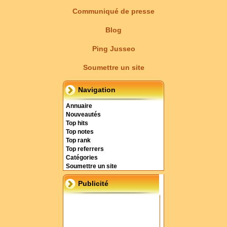
Communiqué de presse
Blog
Ping Jusseo
Soumettre un site
Navigation
Annuaire
Nouveautés
Top hits
Top notes
Top rank
Top referrers
Catégories
Soumettre un site
Publicité