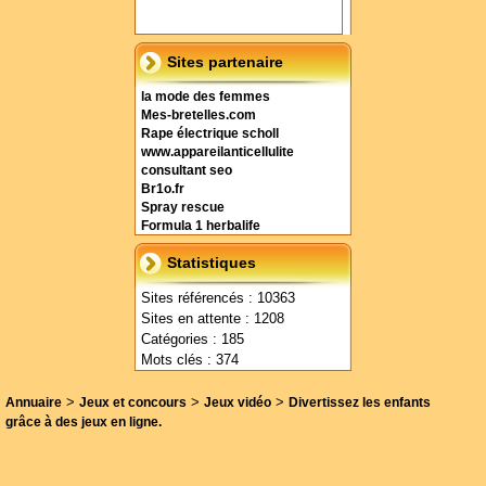
Sites partenaire
la mode des femmes
Mes-bretelles.com
Rape électrique scholl
www.appareilanticellulite
consultant seo
Br1o.fr
Spray rescue
Formula 1 herbalife
Statistiques
Sites référencés : 10363
Sites en attente : 1208
Catégories : 185
Mots clés : 374
>
>
>
Annuaire
Jeux et concours
Jeux vidéo
Divertissez les enfants
grâce à des jeux en ligne.