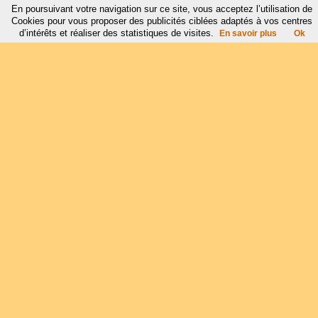
En poursuivant votre navigation sur ce site, vous acceptez l’utilisation de
Cookies pour vous proposer des publicités ciblées adaptés à vos centres
d’intérêts et réaliser des statistiques de visites.
En savoir plus
Ok