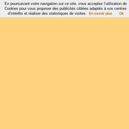
En poursuivant votre navigation sur ce site, vous acceptez l’utilisation de
Cookies pour vous proposer des publicités ciblées adaptés à vos centres
d’intérêts et réaliser des statistiques de visites.
En savoir plus
Ok