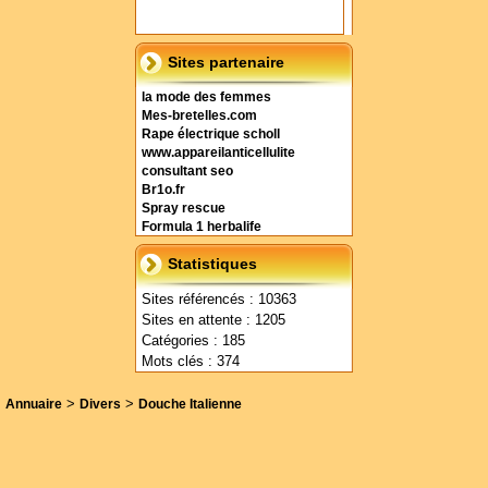
Sites partenaire
la mode des femmes
Mes-bretelles.com
Rape électrique scholl
www.appareilanticellulite
consultant seo
Br1o.fr
Spray rescue
Formula 1 herbalife
Statistiques
Sites référencés : 10363
Sites en attente : 1205
Catégories : 185
Mots clés : 374
>
>
Annuaire
Divers
Douche Italienne