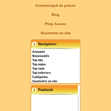
Communiqué de presse
Blog
Ping Jusseo
Soumettre un site
Navigation
Annuaire
Nouveautés
Top hits
Top notes
Top rank
Top referrers
Catégories
Soumettre un site
Publicité