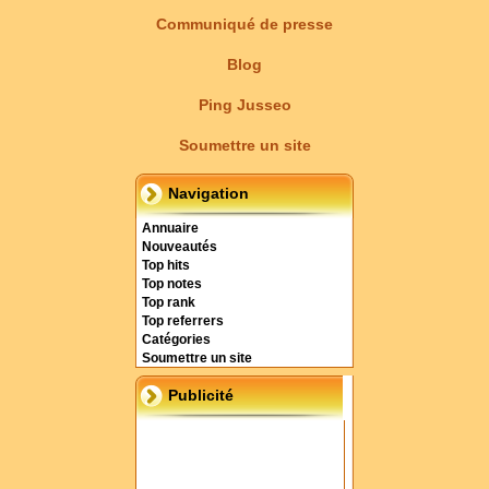
Communiqué de presse
Blog
Ping Jusseo
Soumettre un site
Navigation
Annuaire
Nouveautés
Top hits
Top notes
Top rank
Top referrers
Catégories
Soumettre un site
Publicité