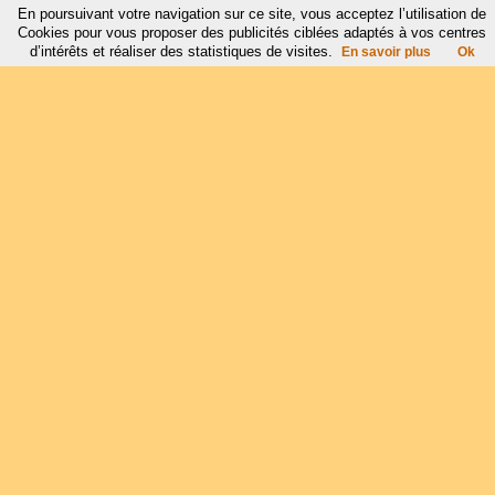
En poursuivant votre navigation sur ce site, vous acceptez l’utilisation de
Cookies pour vous proposer des publicités ciblées adaptés à vos centres
d’intérêts et réaliser des statistiques de visites.
En savoir plus
Ok