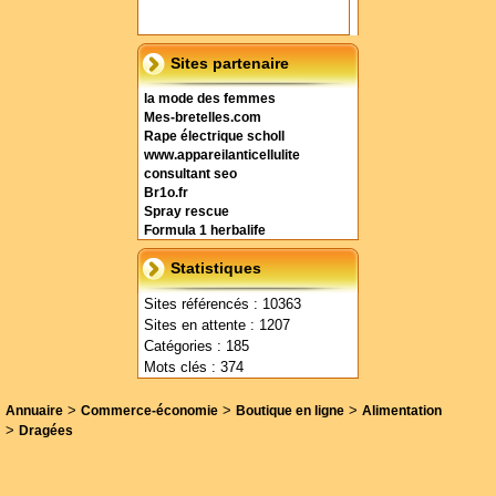
Sites partenaire
la mode des femmes
Mes-bretelles.com
Rape électrique scholl
www.appareilanticellulite
consultant seo
Br1o.fr
Spray rescue
Formula 1 herbalife
Statistiques
Sites référencés : 10363
Sites en attente : 1207
Catégories : 185
Mots clés : 374
>
>
>
Annuaire
Commerce-économie
Boutique en ligne
Alimentation
>
Dragées