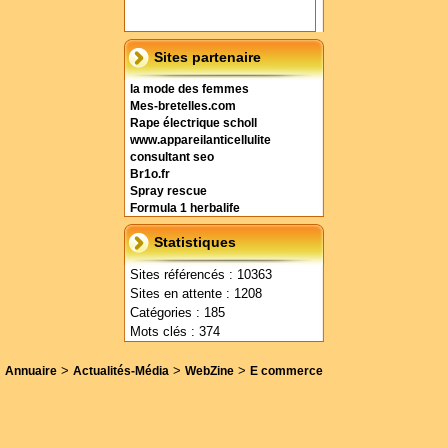
Sites partenaire
la mode des femmes
Mes-bretelles.com
Rape électrique scholl
www.appareilanticellulite
consultant seo
Br1o.fr
Spray rescue
Formula 1 herbalife
Statistiques
Sites référencés : 10363
Sites en attente : 1208
Catégories : 185
Mots clés : 374
>
>
>
Annuaire
Actualités-Média
WebZine
E commerce