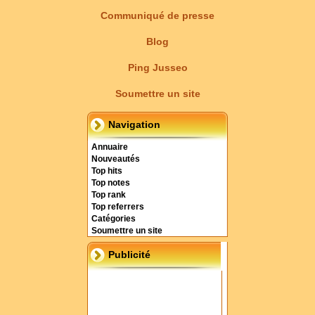
Communiqué de presse
Blog
Ping Jusseo
Soumettre un site
Navigation
Annuaire
Nouveautés
Top hits
Top notes
Top rank
Top referrers
Catégories
Soumettre un site
Publicité