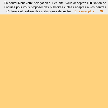
En poursuivant votre navigation sur ce site, vous acceptez l’utilisation de
Cookies pour vous proposer des publicités ciblées adaptés à vos centres
d’intérêts et réaliser des statistiques de visites.
En savoir plus
Ok