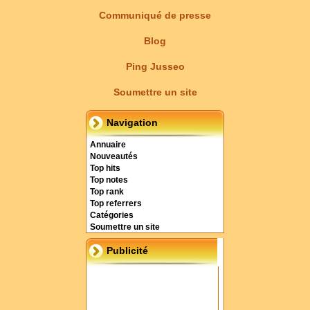
Communiqué de presse
Blog
Ping Jusseo
Soumettre un site
Navigation
Annuaire
Nouveautés
Top hits
Top notes
Top rank
Top referrers
Catégories
Soumettre un site
Publicité