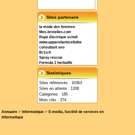
Sites partenaire
la mode des femmes
Mes-bretelles.com
Rape électrique scholl
www.appareilanticellulite
consultant seo
Br1o.fr
Spray rescue
Formula 1 herbalife
Statistiques
Sites référencés : 10363
Sites en attente : 1208
Catégories : 185
Mots clés : 374
>
>
Annuaire
Informatique
E-media, Société de services en
informatique