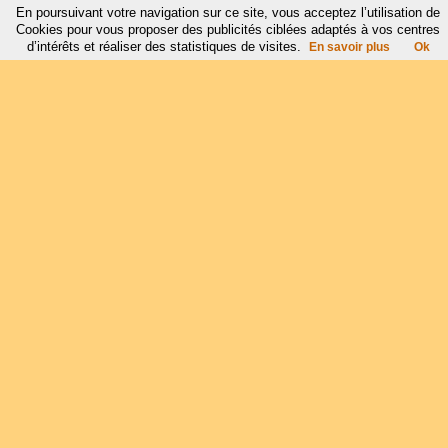
En poursuivant votre navigation sur ce site, vous acceptez l’utilisation de
Cookies pour vous proposer des publicités ciblées adaptés à vos centres
d’intérêts et réaliser des statistiques de visites.
En savoir plus
Ok