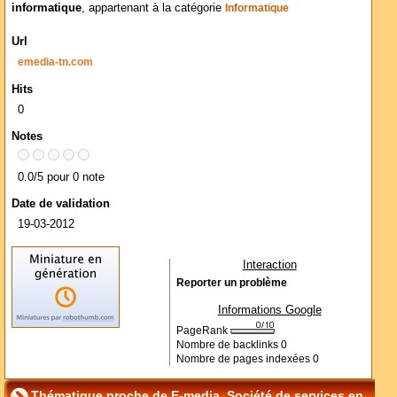
informatique
, appartenant à la catégorie
Informatique
Url
emedia-tn.com
Hits
0
Notes
0.0/5 pour 0 note
Date de validation
19-03-2012
Interaction
Reporter un problème
Informations Google
PageRank
Nombre de backlinks
0
Nombre de pages indexées
0
Thématique proche de E-media, Société de services en