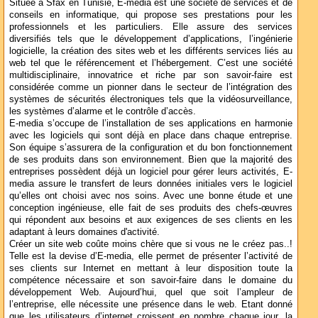
Située à Sfax en Tunisie, E-media est une société de services et de
conseils en informatique, qui propose ses prestations pour les
professionnels et les particuliers. Elle assure des services
diversifiés tels que le développement d’applications, l’ingénierie
logicielle, la création des sites web et les différents services liés au
web tel que le référencement et l’hébergement. C’est une société
multidisciplinaire, innovatrice et riche par son savoir-faire est
considérée comme un pionner dans le secteur de l’intégration des
systèmes de sécurités électroniques tels que la vidéosurveillance,
les systèmes d’alarme et le contrôle d’accès.
E-media s’occupe de l’installation de ses applications en harmonie
avec les logiciels qui sont déjà en place dans chaque entreprise.
Son équipe s’assurera de la configuration et du bon fonctionnement
de ses produits dans son environnement. Bien que la majorité des
entreprises possèdent déjà un logiciel pour gérer leurs activités, E-
media assure le transfert de leurs données initiales vers le logiciel
qu’elles ont choisi avec nos soins. Avec une bonne étude et une
conception ingénieuse, elle fait de ses produits des chefs-œuvres
qui répondent aux besoins et aux exigences de ses clients en les
adaptant à leurs domaines d'activité.
Créer un site web coûte moins chère que si vous ne le créez pas..!
Telle est la devise d’E-media, elle permet de présenter l’activité de
ses clients sur Internet en mettant à leur disposition toute la
compétence nécessaire et son savoir-faire dans le domaine du
développement Web. Aujourd’hui, quel que soit l’ampleur de
l’entreprise, elle nécessite une présence dans le web. Etant donné
que les utilisateurs d’internet croissent en nombre chaque jour, la