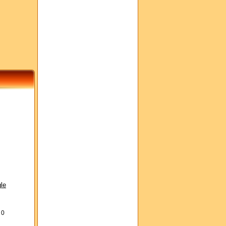
le
s
0