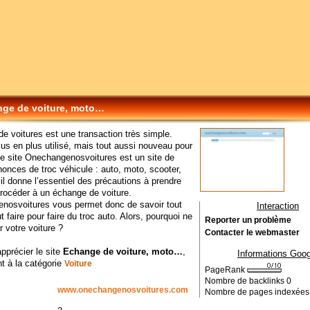
ge de voiture, moto…
e voitures est une transaction très simple.
lus en plus utilisé, mais tout aussi nouveau pour
Le site Onechangenosvoitures est un site de
nonces de troc véhicule : auto, moto, scooter,
l donne l’essentiel des précautions à prendre
rocéder à un échange de voiture.
nosvoitures vous permet donc de savoir tout
Interaction
ut faire pour faire du troc auto. Alors, pourquoi ne
Reporter un problème
r votre voiture ?
Contacter le webmaster
apprécier le site
Echange de voiture, moto…
,
Informations Goog
t à la catégorie
Voiture
PageRank
Nombre de backlinks
0
www.onechangenosvoitures.com
Nombre de pages indexée