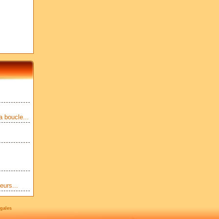
a boucle...
eurs...
gales