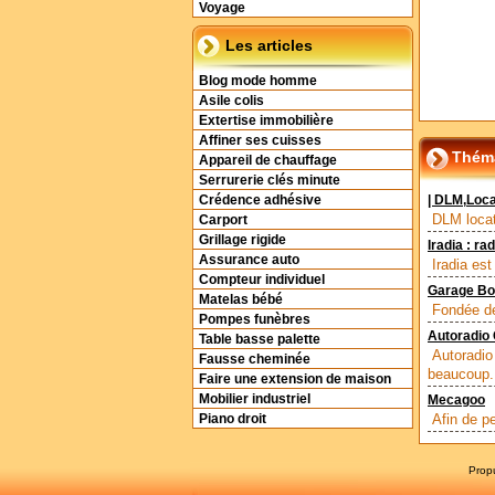
Voyage
Les articles
Blog mode homme
Asile colis
Extertise immobilière
Affiner ses cuisses
Théma
Appareil de chauffage
Serrurerie clés minute
Crédence adhésive
| DLM,Loca
DLM locat
Carport
Grillage rigide
Iradia : ra
Assurance auto
Iradia es
Compteur individuel
Garage Bo
Matelas bébé
Fondée de
Pompes funèbres
Autoradio 
Table basse palette
Autoradio
Fausse cheminée
beaucoup.
Faire une extension de maison
Mobilier industriel
Mecagoo
Afin de p
Piano droit
Prop