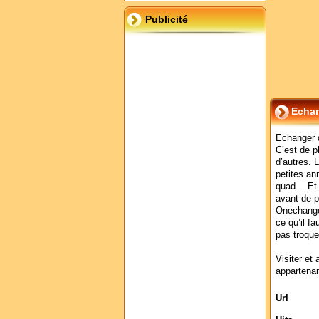
Publicité
Echan
Echanger d
C’est de p
d’autres. 
petites an
quad… Et i
avant de p
Onechange
ce qu’il fa
pas troque
Visiter et 
appartenan
Url