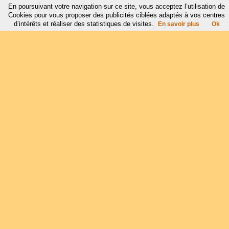
En poursuivant votre navigation sur ce site, vous acceptez l’utilisation de
Cookies pour vous proposer des publicités ciblées adaptés à vos centres
d’intérêts et réaliser des statistiques de visites.
En savoir plus
Ok