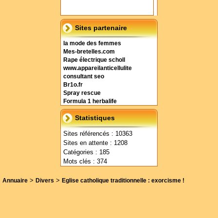
Sites partenaire
la mode des femmes
Mes-bretelles.com
Rape électrique scholl
www.appareilanticellulite
consultant seo
Br1o.fr
Spray rescue
Formula 1 herbalife
Statistiques
Sites référencés : 10363
Sites en attente : 1208
Catégories : 185
Mots clés : 374
>
>
Annuaire
Divers
Eglise catholique traditionnelle : exorcisme !