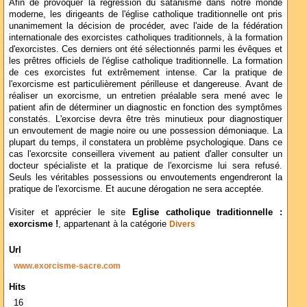
Afin de provoquer la régression du satanisme dans notre monde
moderne, les dirigeants de l'église catholique traditionnelle ont pris
unanimement la décision de procéder, avec l'aide de la fédération
internationale des exorcistes catholiques traditionnels, à la formation
d'exorcistes. Ces derniers ont été sélectionnés parmi les évêques et
les prêtres officiels de l'église catholique traditionnelle. La formation
de ces exorcistes fut extrêmement intense. Car la pratique de
l'exorcisme est particulièrement périlleuse et dangereuse. Avant de
réaliser un exorcisme, un entretien préalable sera mené avec le
patient afin de déterminer un diagnostic en fonction des symptômes
constatés. L'exorcise devra être très minutieux pour diagnostiquer
un envoutement de magie noire ou une possession démoniaque. La
plupart du temps, il constatera un problème psychologique. Dans ce
cas l'exorcsite conseillera vivement au patient d'aller consulter un
docteur spécialiste et la pratique de l'exorcisme lui sera refusé.
Seuls les véritables possessions ou envoutements engendreront la
pratique de l'exorcisme. Et aucune dérogation ne sera acceptée.
Visiter et apprécier le site
Eglise catholique traditionnelle :
exorcisme !
, appartenant à la catégorie
Divers
Url
www.exorcisme-sacre.com
Hits
16