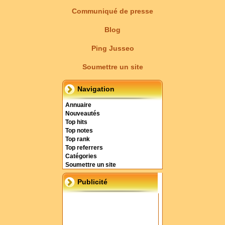
Communiqué de presse
Blog
Ping Jusseo
Soumettre un site
Navigation
Annuaire
Nouveautés
Top hits
Top notes
Top rank
Top referrers
Catégories
Soumettre un site
Publicité