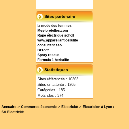
Sites partenaire
la mode des femmes
Mes-bretelles.com
Rape électrique scholl
www.appareilanticellulite
consultant seo
Br1o.fr
Spray rescue
Formula 1 herbalife
Statistiques
Sites référencés : 10363
Sites en attente : 1205
Catégories : 185
Mots clés : 374
>
>
>
Annuaire
Commerce-économie
Electricité
Electricien à Lyon :
SA Electricité