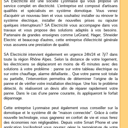
SA Electricité est une société Lyonnaise qui vous propose un
service complet en électricité. L'entreprise est composé d'artisans
qualifiés et spécialisés en système domotique. Vous venez
d'acquérir un nouveau bien et vous souhaitez installer ou rénover le
système électrique, installer de nouvelles prises ou rajouter
quelques interrupteurs? SA Electricité vous accompagne dans vos
travaux et vous propose des solutions adaptés à vos besoins.
Partenaire de grandes enseignes comme LeGrand, Hager, Shneider
Electric et beaucoup d'autres, cette entreprise d'électricité générale
vous assurera une prestation de qualité.
SA Electricité intervient également en urgence 24h/24 et 7j/7 dans
toute la région Rhône Alpes. Selon la distance de votre logement,
les électriciens se déplaceront en moins de 45 minutes avec des
solutions à votre problème : panne sur votre tableau électrique ou
sur votre chauffage, alarme défaillante... Que votre panne soit totale
ou partielle, l’intervention permettra de déterminer l’origine de la
panne et de vérifier votre installation électrique. Une fois le problème
détecté, ils réaliseront un devis afin de réparer rapidement votre
panne. Dans le cas d’une panne courante, ils appliqueront le forfait
dépannage.
Cette entreprise Lyonnaise peut également vous conseiller sur la
domotique et le système dit de "maison connectée". Grâce à cette
nouvelle technologie, vous gagnerez en confort de vie et vous ferez
des économies non négligeables. Depuis votre Smart Phone et une
application Ios/Android vous pourrez gérer la température de votre