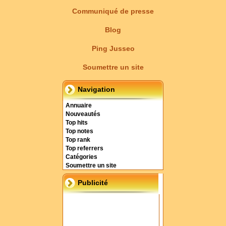
Communiqué de presse
Blog
Ping Jusseo
Soumettre un site
Navigation
Annuaire
Nouveautés
Top hits
Top notes
Top rank
Top referrers
Catégories
Soumettre un site
Publicité