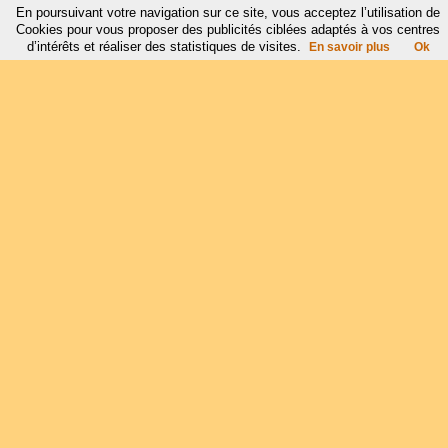
En poursuivant votre navigation sur ce site, vous acceptez l’utilisation de
Cookies pour vous proposer des publicités ciblées adaptés à vos centres
d’intérêts et réaliser des statistiques de visites.
En savoir plus
Ok