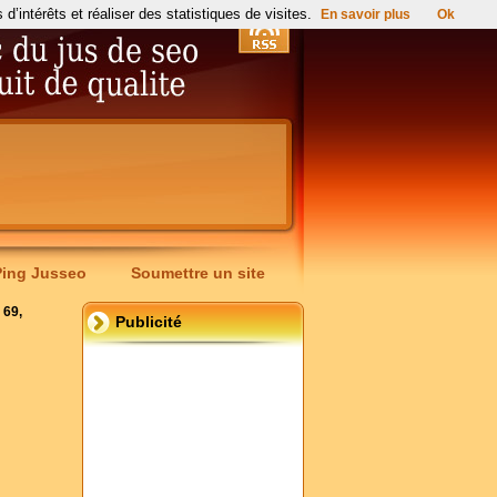
’intérêts et réaliser des statistiques de visites.
En savoir plus
Ok
Ping Jusseo
Soumettre un site
 69,
Publicité