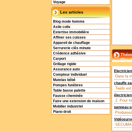
Voyage
Les articles
Blog mode homme
Asile colis
Extertise immobilière
Affiner ses cuisses
Appareil de chauffage
Serrurerie clés minute
Crédence adhésive
Théma
Carport
Chauf
Grillage rigide
Assurance auto
Electrici
Compteur individuel
Dans la ma
Matelas bébé
chauffe ea
Pompes funèbres
Twido est 
Table basse palette
électricien
Fausse cheminée
2. Pour to
Faire une extension de maison
Mobilier industriel
panneau so
Piano droit
Produisez
Vidéosurve
SECUMAX m