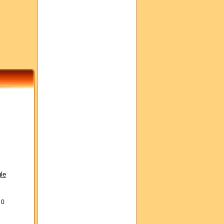
le
s
0