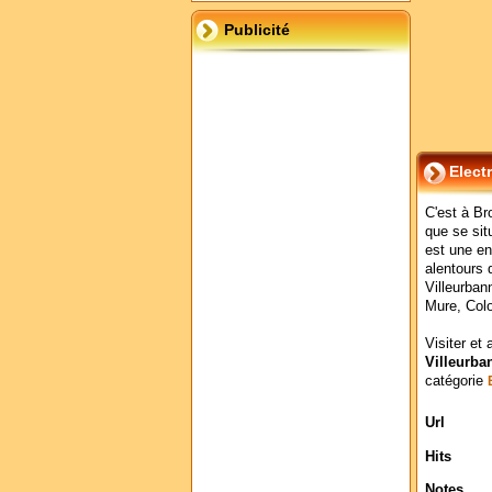
Publicité
Elect
C'est à Br
que se sit
est une ent
alentours 
Villeurban
Mure, Col
Visiter et 
Villeurba
catégorie
Url
Hits
Notes