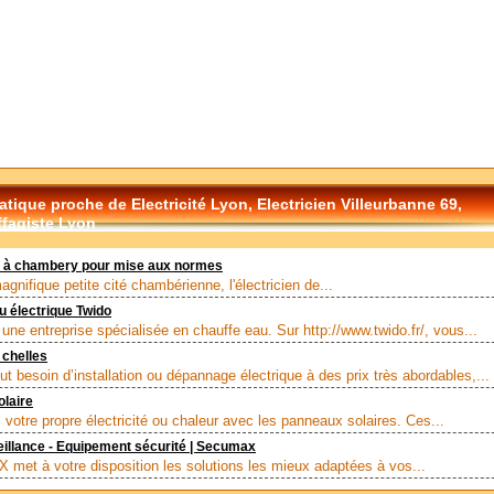
tique proche de Electricité Lyon, Electricien Villeurbanne 69,
fagiste Lyon
en à chambery pour mise aux normes
gnifique petite cité chambérienne, l'électricien de...
u électrique Twido
une entreprise spécialisée en chauffe eau. Sur http://www.twido.fr/, vous...
 chelles
ut besoin d’installation ou dépannage électrique à des prix très abordables,...
laire
 votre propre électricité ou chaleur avec les panneaux solaires. Ces...
illance - Equipement sécurité | Secumax
et à votre disposition les solutions les mieux adaptées à vos...