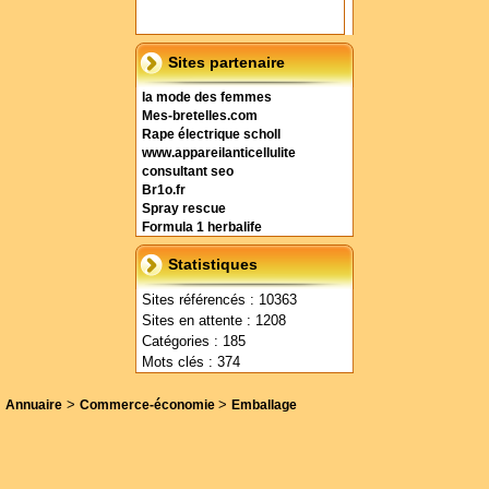
Sites partenaire
la mode des femmes
Mes-bretelles.com
Rape électrique scholl
www.appareilanticellulite
consultant seo
Br1o.fr
Spray rescue
Formula 1 herbalife
Statistiques
Sites référencés : 10363
Sites en attente : 1208
Catégories : 185
Mots clés : 374
>
>
Annuaire
Commerce-économie
Emballage