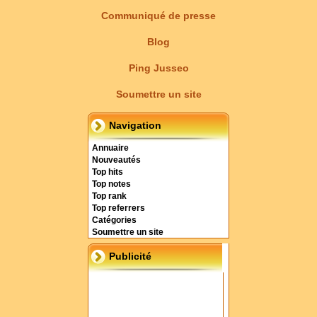
Communiqué de presse
Blog
Ping Jusseo
Soumettre un site
Navigation
Annuaire
Nouveautés
Top hits
Top notes
Top rank
Top referrers
Catégories
Soumettre un site
Publicité