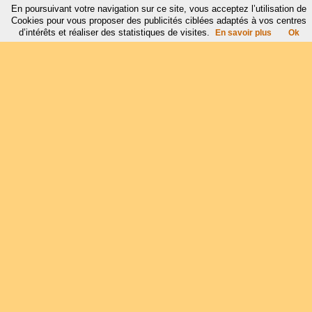
En poursuivant votre navigation sur ce site, vous acceptez l’utilisation de
Cookies pour vous proposer des publicités ciblées adaptés à vos centres
d’intérêts et réaliser des statistiques de visites.
En savoir plus
Ok