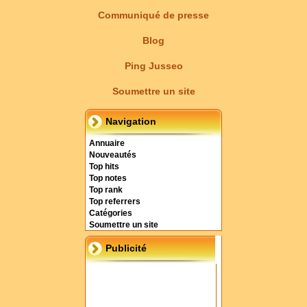
Communiqué de presse
Blog
Ping Jusseo
Soumettre un site
Navigation
Annuaire
Nouveautés
Top hits
Top notes
Top rank
Top referrers
Catégories
Soumettre un site
Publicité