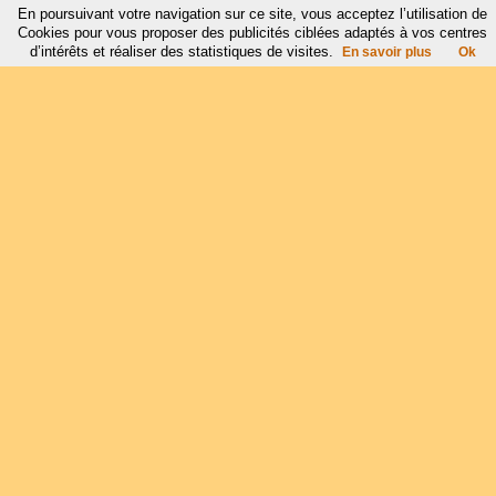
En poursuivant votre navigation sur ce site, vous acceptez l’utilisation de
Cookies pour vous proposer des publicités ciblées adaptés à vos centres
d’intérêts et réaliser des statistiques de visites.
En savoir plus
Ok