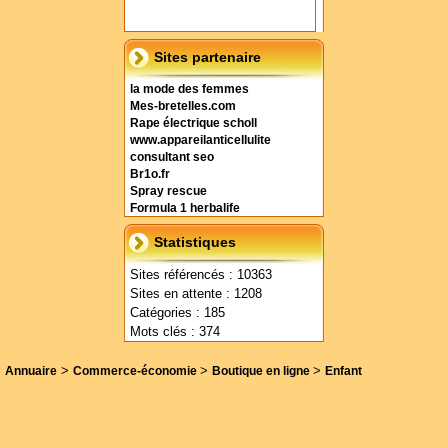
Sites partenaire
la mode des femmes
Mes-bretelles.com
Rape électrique scholl
www.appareilanticellulite
consultant seo
Br1o.fr
Spray rescue
Formula 1 herbalife
Statistiques
Sites référencés : 10363
Sites en attente : 1208
Catégories : 185
Mots clés : 374
>
>
>
Annuaire
Commerce-économie
Boutique en ligne
Enfant