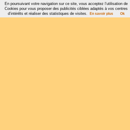
En poursuivant votre navigation sur ce site, vous acceptez l’utilisation de
Cookies pour vous proposer des publicités ciblées adaptés à vos centres
d’intérêts et réaliser des statistiques de visites.
En savoir plus
Ok