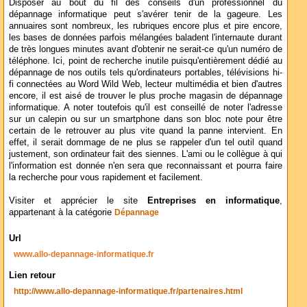
Disposer au bout du fil des conseils d'un professionnel du
dépannage informatique peut s'avérer tenir de la gageure. Les
annuaires sont nombreux, les rubriques encore plus et pire encore,
les bases de données parfois mélangées baladent l'internaute durant
de très longues minutes avant d'obtenir ne serait-ce qu'un numéro de
téléphone. Ici, point de recherche inutile puisqu'entièrement dédié au
dépannage de nos outils tels qu'ordinateurs portables, télévisions hi-
fi connectées au Word Wild Web, lecteur multimédia et bien d'autres
encore, il est aisé de trouver le plus proche magasin de dépannage
informatique. A noter toutefois qu'il est conseillé de noter l'adresse
sur un calepin ou sur un smartphone dans son bloc note pour être
certain de le retrouver au plus vite quand la panne intervient. En
effet, il serait dommage de ne plus se rappeler d'un tel outil quand
justement, son ordinateur fait des siennes. L'ami ou le collègue à qui
l'information est donnée n'en sera que reconnaissant et pourra faire
la recherche pour vous rapidement et facilement.
Visiter et apprécier le site
Entreprises en informatique
,
appartenant à la catégorie
Dépannage
Url
www.allo-depannage-informatique.fr
Lien retour
http://www.allo-depannage-informatique.fr/partenaires.html