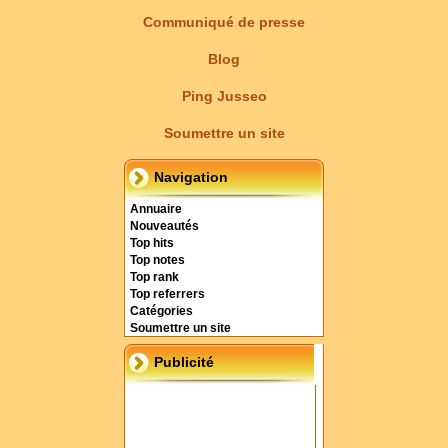
Communiqué de presse
Blog
Ping Jusseo
Soumettre un site
Navigation
Annuaire
Nouveautés
Top hits
Top notes
Top rank
Top referrers
Catégories
Soumettre un site
Publicité