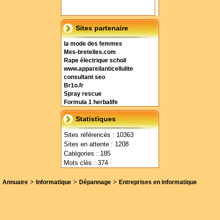
Sites partenaire
la mode des femmes
Mes-bretelles.com
Rape électrique scholl
www.appareilanticellulite
consultant seo
Br1o.fr
Spray rescue
Formula 1 herbalife
Statistiques
Sites référencés : 10363
Sites en attente : 1208
Catégories : 185
Mots clés : 374
>
>
>
Annuaire
Informatique
Dépannage
Entreprises en informatique