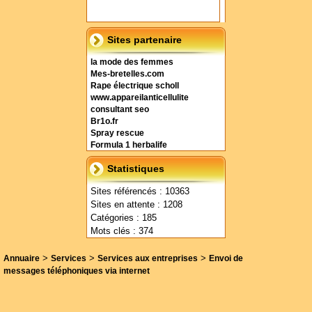
Sites partenaire
la mode des femmes
Mes-bretelles.com
Rape électrique scholl
www.appareilanticellulite
consultant seo
Br1o.fr
Spray rescue
Formula 1 herbalife
Statistiques
Sites référencés : 10363
Sites en attente : 1208
Catégories : 185
Mots clés : 374
>
>
>
Annuaire
Services
Services aux entreprises
Envoi de
messages téléphoniques via internet