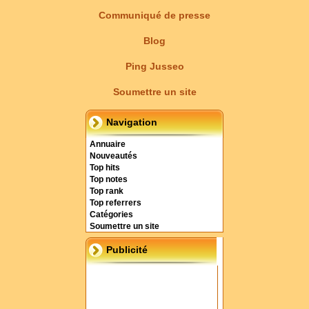
Communiqué de presse
Blog
Ping Jusseo
Soumettre un site
Navigation
Annuaire
Nouveautés
Top hits
Top notes
Top rank
Top referrers
Catégories
Soumettre un site
Publicité