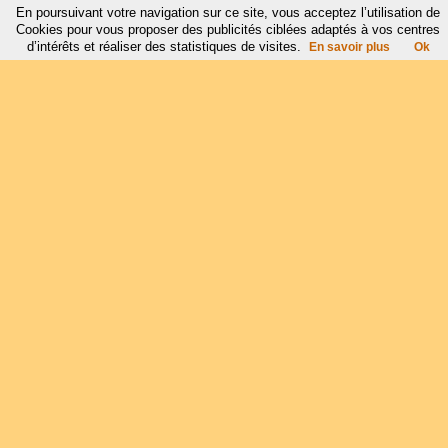
En poursuivant votre navigation sur ce site, vous acceptez l’utilisation de
Cookies pour vous proposer des publicités ciblées adaptés à vos centres
d’intérêts et réaliser des statistiques de visites.
En savoir plus
Ok