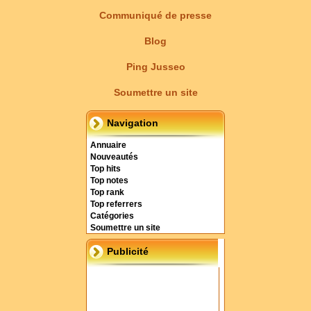
Communiqué de presse
Blog
Ping Jusseo
Soumettre un site
Navigation
Annuaire
Nouveautés
Top hits
Top notes
Top rank
Top referrers
Catégories
Soumettre un site
Publicité