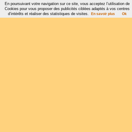
En poursuivant votre navigation sur ce site, vous acceptez l’utilisation de
Cookies pour vous proposer des publicités ciblées adaptés à vos centres
d’intérêts et réaliser des statistiques de visites.
En savoir plus
Ok