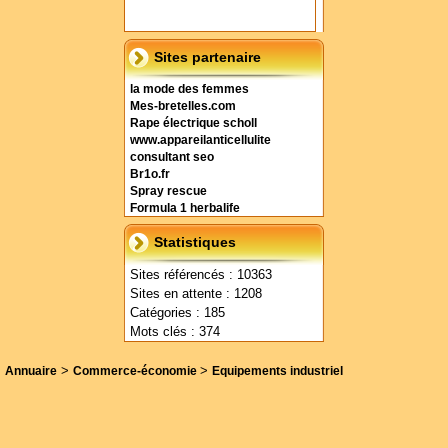
Sites partenaire
la mode des femmes
Mes-bretelles.com
Rape électrique scholl
www.appareilanticellulite
consultant seo
Br1o.fr
Spray rescue
Formula 1 herbalife
Statistiques
Sites référencés : 10363
Sites en attente : 1208
Catégories : 185
Mots clés : 374
>
>
Annuaire
Commerce-économie
Equipements industriel