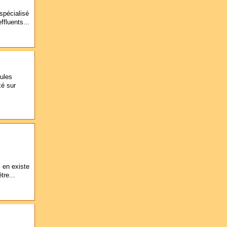
spécialisé
ffluents...
oules
xé sur
l en existe
tre...