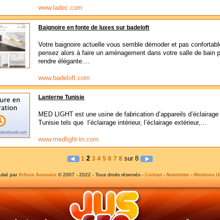
www.ladec.com
Baignoire en fonte de luxes sur badeloft
Votre baignoire actuelle vous semble démoder et pas confortabl
pensez alors à faire un aménagement dans votre salle de bain p
rendre élégante....
www.badeloft.com
Lanterne Tunisie
MED LIGHT est une usine de fabrication d’appareils d’éclairage
Tunisie tels que l’éclairage intérieur, l’éclairage extérieur,...
www.medlight-tn.com
2
sur 8
1
3
4
5
6
7
8
ulsé par
© 2007 - 2022 - Tous droits réservés -
-
-
Arfooo Annuaire
Contact
Newsletter
Mentions lé