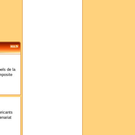
els de la
mposite
bricants
enariat