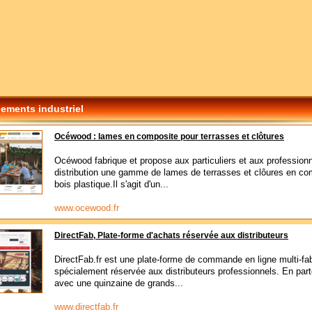
ements industriel
Océwood : lames en composite pour terrasses et clôtures
Océwood fabrique et propose aux particuliers et aux professionn
distribution une gamme de lames de terrasses et clôures en co
bois plastique.Il s'agit d'un...
www.ocewood.fr
DirectFab, Plate-forme d'achats réservée aux distributeurs
DirectFab.fr est une plate-forme de commande en ligne multi-fa
spécialement réservée aux distributeurs professionnels. En part
avec une quinzaine de grands...
www.directfab.fr