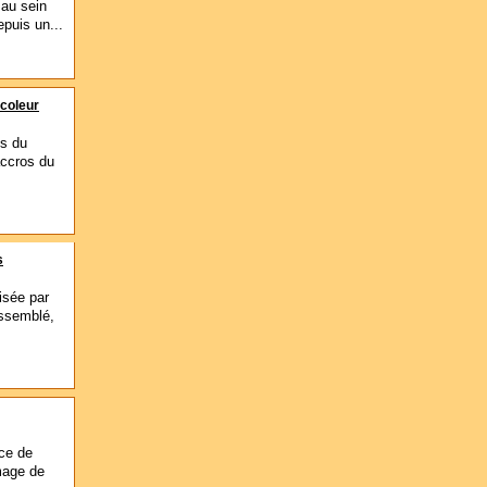
 au sein
epuis un...
icoleur
és du
accros du
s
isée par
assemblé,
ce de
mage de