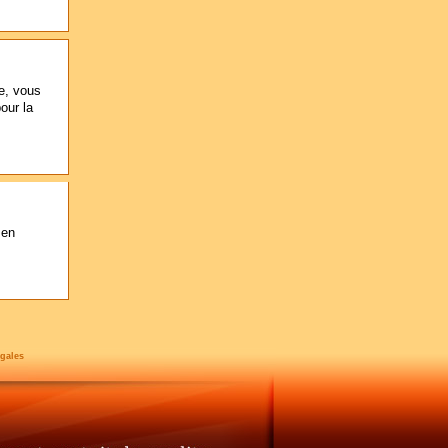
e, vous
our la
 en
gales