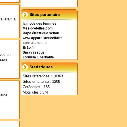
Sites partenaire
s, était la
la mode des femmes
Mes-bretelles.com
Rape électrique scholl
www.appareilanticellulite
consultant seo
Br1o.fr
Spray rescue
avec un
Formula 1 herbalife
ision
Statistiques
Sites référencés : 10363
Sites en attente : 1208
Catégories : 185
Mots clés : 374
large
s,