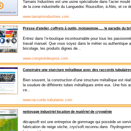
Tamaris Industries est une usine spécialisée dans l’acier moulé
de la zone industrielle du Languedoc Roussillon, à Alès, et ce d
www.tamarisindustries.com
Presse d’atelier, coffrets à outils, motopompe,…, le paradis du br
Entrez dans l’e-boutique incontournable pour tous les passionn
travail manuel. Que vous soyez dans le métier ou authentique 
bricolage, les produits dignes de...
www.comptoirdespros.com
Construire une sturcture métallique avec des raccords tubulaire
Bien souvent, la construction d’une structure métallique est réal
la soudure de différents tubes métalliques entre eux. Une fois 
ce...
www.raccords-tubulaires.com
nettoyage industriel location de matériel de cryogénie
décapsoft est une entreprise de gommage qui possède un servi
fabrication de neige sèche, cryo'soft.reconnu dans l'hydrogom