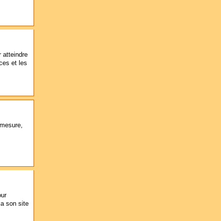
 atteindre
uces et les
 mesure,
our
ia son site