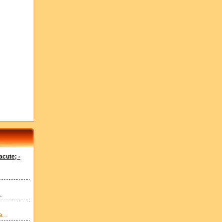
cute; -
.
...