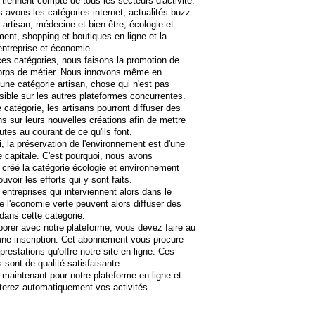
 tiennent compte de tous les secteurs d'activité.
s avons les catégories internet, actualités buzz
 artisan, médecine et bien-être, écologie et
ent, shopping et boutiques en ligne et la
entreprise et économie.
ces catégories, nous faisons la promotion de
corps de métier. Nous innovons même en
une catégorie artisan, chose qui n'est pas
sible sur les autres plateformes concurrentes.
 catégorie, les artisans pourront diffuser des
ns sur leurs nouvelles créations afin de mettre
utes au courant de ce qu'ils font.
i, la préservation de l'environnement est d'une
 capitale. C'est pourquoi, nous avons
créé la catégorie écologie et environnement
voir les efforts qui y sont faits.
 entreprises qui interviennent alors dans le
 l'économie verte peuvent alors diffuser des
 dans cette catégorie.
borer avec notre plateforme, vous devez faire au
une inscription. Cet abonnement vous procure
prestations qu'offre notre site en ligne. Ces
s sont de qualité satisfaisante.
maintenant pour notre plateforme en ligne et
terez automatiquement vos activités.