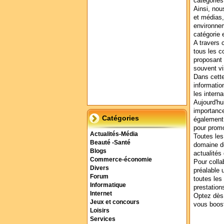
catégories
Ainsi, nou
et médias,
environnem
catégorie 
A travers 
tous les 
proposant 
souvent vi
Dans cette
informatio
les interna
Aujourd'hu
importance
Catégories
également 
pour promou
Actualités-Média
Toutes les
Beauté -Santé
domaine de
Blogs
actualités
Commerce-économie
Pour colla
Divers
préalable 
Forum
toutes les 
Informatique
prestation
Internet
Optez dès 
Jeux et concours
vous boos
Loisirs
Services