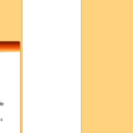
le
s
0