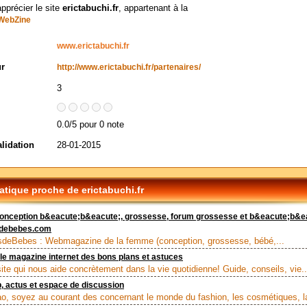
apprécier le site
erictabuchi.fr
, appartenant à la
WebZine
www.erictabuchi.fr
ur
http://www.erictabuchi.fr/partenaires/
3
0.0/5 pour 0 note
alidation
28-01-2015
tique proche de erictabuchi.fr
conception b&eacute;b&eacute;, grossesse, forum grossesse et b&eacute;b&ea
sdebebes.com
deBebes : Webmagazine de la femme (conception, grossesse, bébé,...
 le magazine internet des bons plans et astuces
site qui nous aide concrètement dans la vie quotidienne! Guide, conseils, vie..
b, actus et espace de discussion
o, soyez au courant des concernant le monde du fashion, les cosmétiques, la