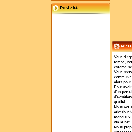
Publicité
ericta
Vous dirig
temps, vo
externe ne
Vous prene
communica
alors pour
Pour avoir
d'un porta
d'expérien
qualité.
Nous vous
erictabuchi
mondiaux 
via le net.
Nous propo