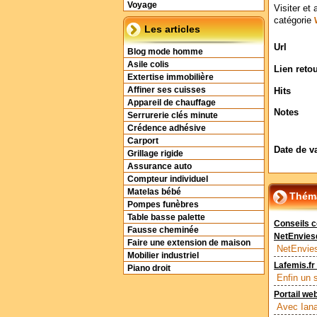
Voyage
Visiter et 
catégorie
Les articles
Url
Blog mode homme
Asile colis
Lien reto
Extertise immobilière
Affiner ses cuisses
Hits
Appareil de chauffage
Notes
Serrurerie clés minute
Crédence adhésive
Carport
Date de v
Grillage rigide
Assurance auto
Compteur individuel
Matelas bébé
Théma
Pompes funèbres
Table basse palette
Conseils 
Fausse cheminée
NetEnvie
Faire une extension de maison
NetEnvies
Mobilier industriel
Lafemis.fr
Piano droit
Enfin un 
Portail we
Avec Iana