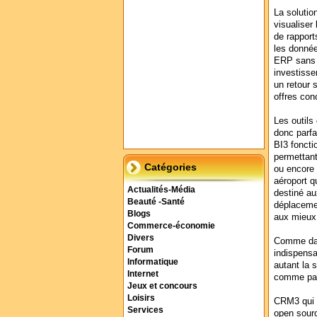
La solutio
visualiser
de rapport
les donnée
ERP sans 
investisse
un retour 
offres con
Les outils
donc parfa
BI3 foncti
permettant
Catégories
ou encore 
aéroport q
Actualités-Média
destiné au
Beauté -Santé
déplacemen
Blogs
aux mieux 
Commerce-économie
Divers
Comme dans
Forum
indispensab
Informatique
autant la 
Internet
comme pa
Jeux et concours
Loisirs
CRM3 qui 
Services
open sourc