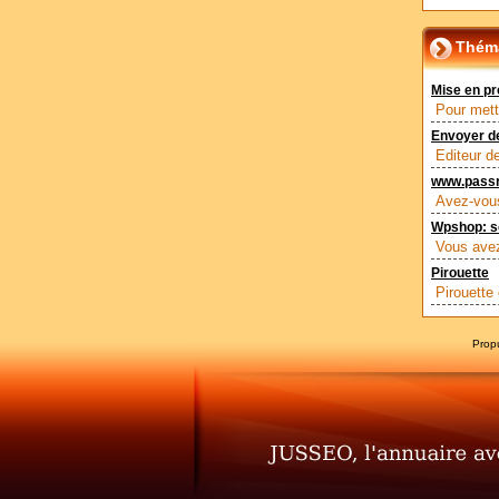
Théma
Mise en pr
Pour mett
Envoyer d
Editeur d
www.passre
Avez-vous
Wpshop: s
Vous avez
Pirouette
Pirouette 
Prop