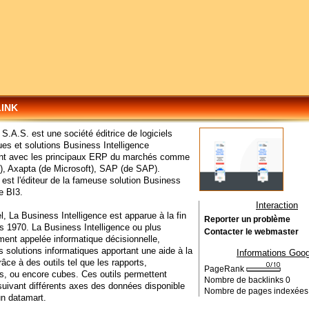
LINK
.A.S. est une société éditrice de logiciels
ues et solutions Business Intelligence
çant avec les principaux ERP du marchés comme
r), Axapta (de Microsoft), SAP (de SAP).
st l'éditeur de la fameuse solution Business
e BI3.
Interaction
l, La Business Intelligence est apparue à la fin
Reporter un problème
 1970. La Business Intelligence ou plus
Contacter le webmaster
nt appelée informatique décisionnelle,
s solutions informatiques apportant une aide à la
Informations Goog
râce à des outils tel que les rapports,
PageRank
, ou encore cubes. Ces outils permettent
Nombre de backlinks
0
suivant différents axes des données disponible
Nombre de pages indexée
un datamart.