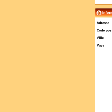
Infor
Adresse
Code post
Ville
Pays