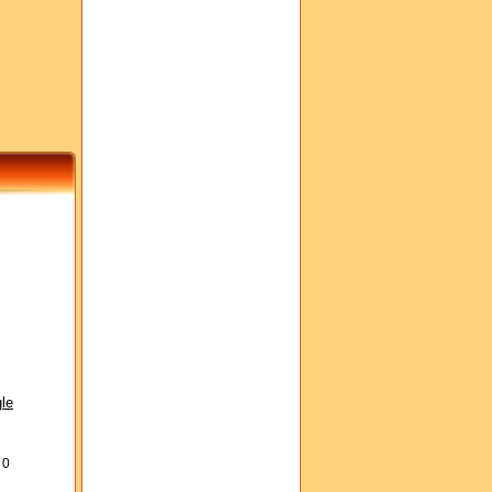
le
s
0