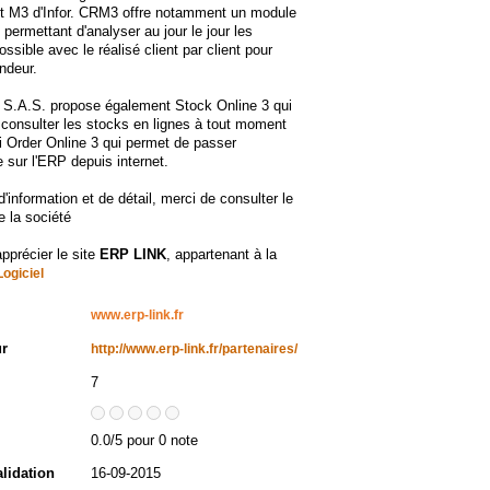
 M3 d'Infor. CRM3 offre notamment un module
 permettant d'analyser au jour le jour les
ossible avec le réalisé client par client pour
ndeur.
S.A.S. propose également Stock Online 3 qui
consulter les stocks en lignes à tout moment
 Order Online 3 qui permet de passer
sur l'ERP depuis internet.
d'information et de détail, merci de consulter le
e la société
apprécier le site
ERP LINK
, appartenant à la
Logiciel
www.erp-link.fr
ur
http://www.erp-link.fr/partenaires/
7
0.0/5 pour 0 note
alidation
16-09-2015