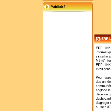
Publicité
ERP 
ERP LINK S
informatiq
s'interfa
M3 (d'Info
ERP LINK e
Intelligenc
Pour rappe
des années
communéme
englobe le
décision g
dashboards
d’agréger 
au sein d'