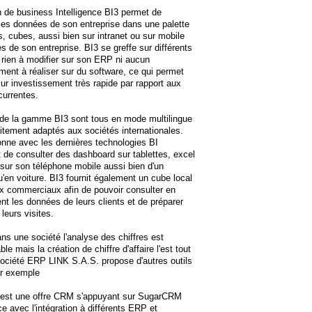
n de business Intelligence BI3 permet de
 les données de son entreprise dans une palette
s, cubes, aussi bien sur intranet ou sur mobile
s de son entreprise. BI3 se greffe sur différents
rien à modifier sur son ERP ni aucun
ment à réaliser sur du software, ce qui permet
sur investissement très rapide par rapport aux
currentes.
 de la gamme BI3 sont tous en mode multilingue
itement adaptés aux sociétés internationales.
onne avec les dernières technologies BI
 de consulter des dashboard sur tablettes, excel
sur son téléphone mobile aussi bien d'un
u'en voiture. BI3 fournit également un cube local
x commerciaux afin de pouvoir consulter en
t les données de leurs clients et de préparer
leurs visites.
 une société l'analyse des chiffres est
le mais la création de chiffre d'affaire l'est tout
société ERP LINK S.A.S. propose d'autres outils
r exemple
est une offre CRM s'appuyant sur SugarCRM
e avec l'intégration à différents ERP et