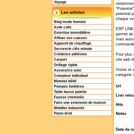
Voyage
notamment
"Potential"
Les articles
potential p
chaque ve
Blog mode homme
Asile colis
ERP LINK 
Extertise immobilière
permet de 
Affiner ses cuisses
mais aussi
Appareil de chauffage
commande 
Serrurerie clés minute
Pour plus 
Crédence adhésive
site web d
Carport
Grillage rigide
Visiter et 
Assurance auto
catégorie
Compteur individuel
Matelas bébé
Url
Pompes funèbres
Table basse palette
Lien reto
Fausse cheminée
Faire une extension de maison
Hits
Mobilier industriel
Notes
Piano droit
Date de v