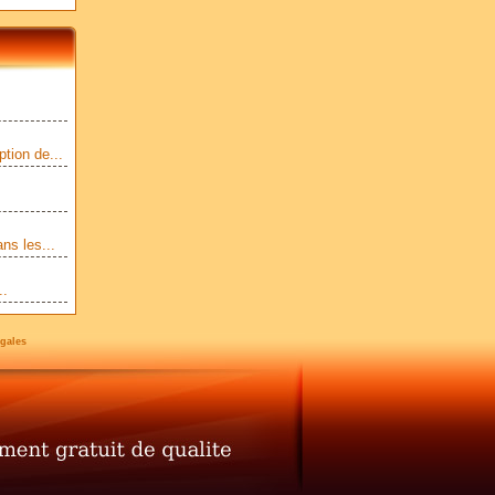
tion de...
ns les...
..
gales