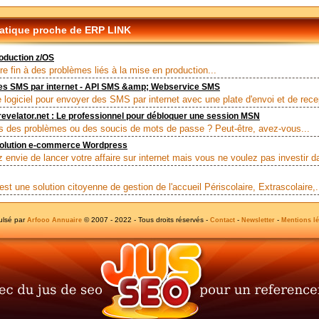
tique proche de ERP LINK
oduction z/OS
re fin à des problèmes liés à la mise en production...
es SMS par internet - API SMS &amp; Webservice SMS
e logiciel pour envoyer des SMS par internet avec une plate d'envoi et de recep
velator.net : Le professionnel pour débloquer une session MSN
 des problèmes ou des soucis de mots de passe ? Peut-être, avez-vous...
olution e-commerce Wordpress
 envie de lancer votre affaire sur internet mais vous ne voulez pas investir da
est une solution citoyenne de gestion de l'accueil Périscolaire, Extrascolaire,.
ulsé par
© 2007 - 2022 - Tous droits réservés -
-
-
Arfooo Annuaire
Contact
Newsletter
Mentions lé