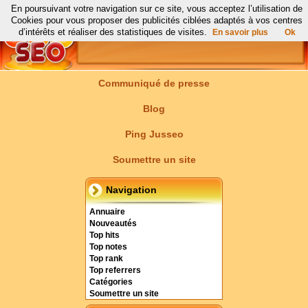
En poursuivant votre navigation sur ce site, vous acceptez l’utilisation de
Cookies pour vous proposer des publicités ciblées adaptés à vos centres
d’intérêts et réaliser des statistiques de visites.
En savoir plus
Ok
Communiqué de presse
Blog
Ping Jusseo
Soumettre un site
Navigation
Annuaire
Nouveautés
Top hits
Top notes
Top rank
Top referrers
Catégories
Soumettre un site