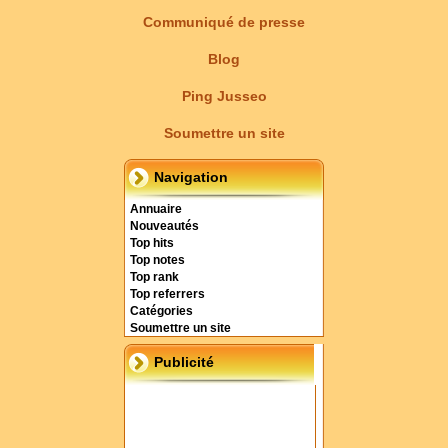
Communiqué de presse
Blog
Ping Jusseo
Soumettre un site
Navigation
Annuaire
Nouveautés
Top hits
Top notes
Top rank
Top referrers
Catégories
Soumettre un site
Publicité