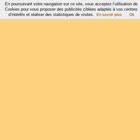
En poursuivant votre navigation sur ce site, vous acceptez l’utilisation de
Cookies pour vous proposer des publicités ciblées adaptés à vos centres
d’intérêts et réaliser des statistiques de visites.
En savoir plus
Ok