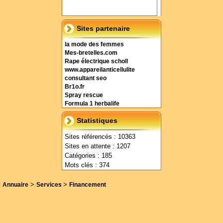
Sites partenaire
la mode des femmes
Mes-bretelles.com
Rape électrique scholl
www.appareilanticellulite
consultant seo
Br1o.fr
Spray rescue
Formula 1 herbalife
Statistiques
Sites référencés : 10363
Sites en attente : 1207
Catégories : 185
Mots clés : 374
>
>
Annuaire
Services
Financement