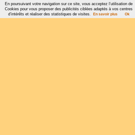
En poursuivant votre navigation sur ce site, vous acceptez l’utilisation de
Cookies pour vous proposer des publicités ciblées adaptés à vos centres
d’intérêts et réaliser des statistiques de visites.
En savoir plus
Ok