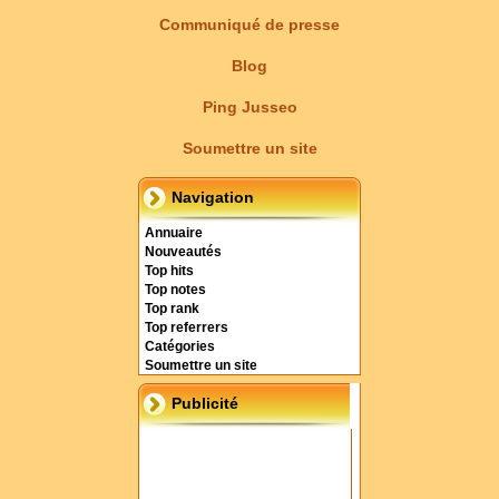
Communiqué de presse
Blog
Ping Jusseo
Soumettre un site
Navigation
Annuaire
Nouveautés
Top hits
Top notes
Top rank
Top referrers
Catégories
Soumettre un site
Publicité