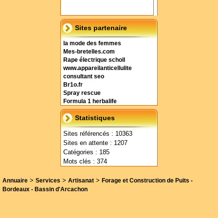
Sites partenaire
la mode des femmes
Mes-bretelles.com
Rape électrique scholl
www.appareilanticellulite
consultant seo
Br1o.fr
Spray rescue
Formula 1 herbalife
Statistiques
Sites référencés : 10363
Sites en attente : 1207
Catégories : 185
Mots clés : 374
>
>
>
Annuaire
Services
Artisanat
Forage et Construction de Puits -
Bordeaux - Bassin d'Arcachon