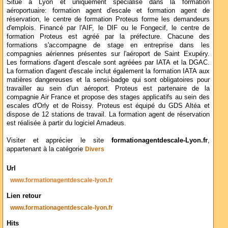
Situé à Lyon et uniquement spécialisé dans la formation
aéroportuaire: formation agent d'escale et formation agent de
réservation, le centre de formation Proteus forme les demandeurs
d'emplois. Financé par l'AIF, le DIF ou le Fongecif, le centre de
formation Proteus est agréé par la préfecture. Chacune des
formations s'accompagne de stage en entreprise dans les
compagnies aériennes présentes sur l'aéroport de Saint Exupéry.
Les formations d'agent d'escale sont agréées par IATA et la DGAC.
La formation d'agent d'escale inclut également la formation IATA aux
matières dangereuses et la sensi-badge qui sont obligatoires pour
travailler au sein d'un aéroport. Proteus est partenaire de la
compagnie Air France et propose des stages applicatifs au sein des
escales d'Orly et de Roissy. Proteus est équipé du GDS Altéa et
dispose de 12 stations de travail. La formation agent de réservation
est réalisée à partir du logiciel Amadeus.
Visiter et apprécier le site
formationagentdescale-Lyon.fr
,
appartenant à la catégorie
Divers
Url
www.formationagentdescale-lyon.fr
Lien retour
www.formationagentdescale-lyon.fr
Hits