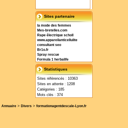
Sites partenaire
la mode des femmes
Mes-bretelles.com
Rape électrique scholl
www.appareilanticellulite
consultant seo
Br1o.fr
Spray rescue
Formula 1 herbalife
Statistiques
Sites référencés : 10363
Sites en attente : 1208
Catégories : 185
Mots clés : 374
>
>
Annuaire
Divers
formationagentdescale-Lyon.fr