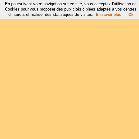
En poursuivant votre navigation sur ce site, vous acceptez l’utilisation de
Cookies pour vous proposer des publicités ciblées adaptés à vos centres
d’intérêts et réaliser des statistiques de visites.
En savoir plus
Ok