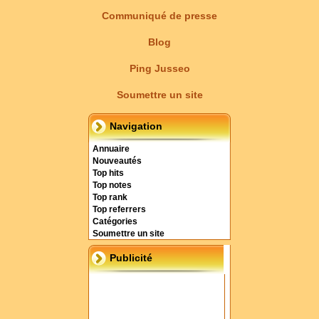
Communiqué de presse
Blog
Ping Jusseo
Soumettre un site
Navigation
Annuaire
Nouveautés
Top hits
Top notes
Top rank
Top referrers
Catégories
Soumettre un site
Publicité