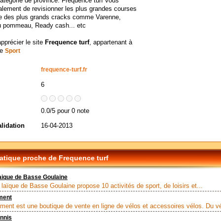
atégorie de province. Frequence turf vous
lement de revisionner les plus grandes courses
ire des plus grands cracks comme Varenne,
u pommeau, Ready cash... etc
apprécier le site
Frequence turf
, appartenant à
ie
Sport
frequence-turf.fr
6
0.0/5 pour 0 note
alidation
16-04-2013
tique proche de Frequence turf
aique de Basse Goulaine
 laïque de Basse Goulaine propose 10 activités de sport, de loisirs et...
ment
ent est une boutique de vente en ligne de vélos et accessoires vélos. Du vé
ennis