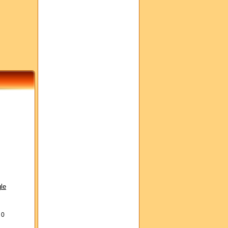
le
s
0