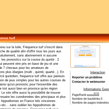
ence turf
nu sur la toile, Fréquence turf s'inscrit dans
he de qualité afin d'offrir tous les jours aux
gratuitement, sans abonnement ni aucune
, les pronostics sur la course du quinté : 2
i peuvent etre pris en base de jeu et une
de 7 chevaux pour les amateurs de
ns plus élargies (multi , quinté, quarté...). En
Interaction
rcé quotidien, frequence turf offre aux parieurs
Reporter un problème
ion de jeux simples pour les autres courses de
Contacter le webmaster
 ainsi qu'un pronostic pour l'ensemble des
e trot aussi bien en province qu'en région
Informations Goog
 Le site offre aussi la possibilité de trouver
PageRank
annuaire les coordonnées des principaux et plus
Nombre de backlinks
0
s hippodromes en France tels vincennes
Nombre de pages indexée
etc... sans oublier les hippodromes de