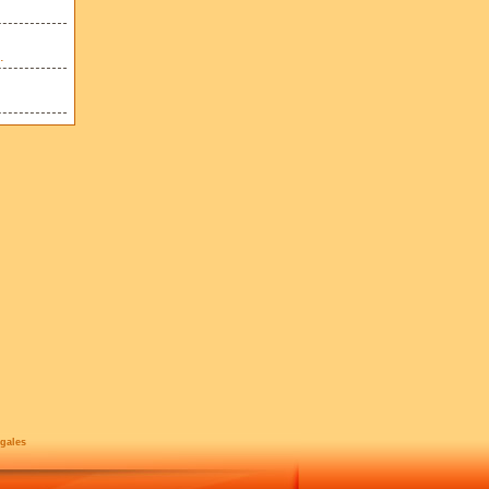
.
gales