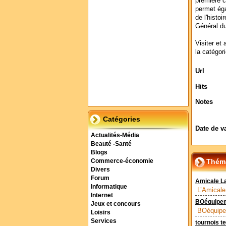
première c
permet éga
de l'histo
Général d
Visiter et 
la catégor
Url
Hits
Notes
Catégories
Date de v
Actualités-Média
Beauté -Santé
Blogs
Théma
Commerce-économie
Divers
Forum
Amicale L
Informatique
L’Amicale
Internet
BOéquipe
Jeux et concours
BOéquipem
Loisirs
Services
tournois t