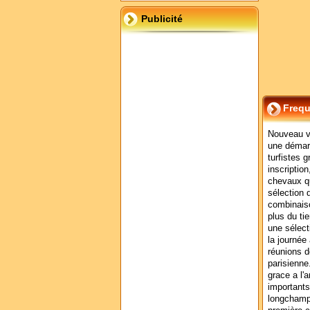
Publicité
Frequ
Nouveau ve
une démarc
turfistes 
inscription
chevaux qu
sélection 
combinaiso
plus du tie
une sélect
la journée
réunions d
parisienne.
grace a l'
important
longchamp 