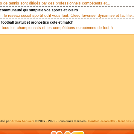
s de tennis sont dirigés par des professionnels compétents et...
 communauté qui simplifie vos sports et loisirs
 le réseau social sportif qu'il vous faut. Cleec favorise, dynamise et facilite..
 football gratuit et pronostics cote et match
 tous les championnats et les compétitions europénnes de foot à...
ulsé par
© 2007 - 2022 - Tous droits réservés -
-
-
Arfooo Annuaire
Contact
Newsletter
Mentions lé