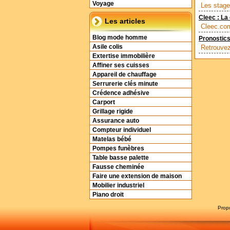
Voyage
Les stage
Cleec : La
Les articles
Cleec.com,
Blog mode homme
Pronostics
Asile colis
Retrouvez
Extertise immobilière
Affiner ses cuisses
Appareil de chauffage
Serrurerie clés minute
Crédence adhésive
Carport
Grillage rigide
Assurance auto
Compteur individuel
Matelas bébé
Pompes funèbres
Table basse palette
Fausse cheminée
Faire une extension de maison
Mobilier industriel
Piano droit
Prop