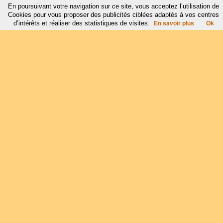
En poursuivant votre navigation sur ce site, vous acceptez l’utilisation de
Cookies pour vous proposer des publicités ciblées adaptés à vos centres
d’intérêts et réaliser des statistiques de visites.
En savoir plus
Ok