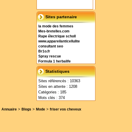
Sites partenaire
la mode des femmes
Mes-bretelles.com
Rape électrique scholl
www.appareilanticellulite
consultant seo
Br1o.fr
Spray rescue
Formula 1 herbalife
Statistiques
Sites référencés : 10363
Sites en attente : 1208
Catégories : 185
Mots clés : 374
>
>
>
Annuaire
Blogs
Mode
friser vos cheveux