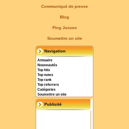
Communiqué de presse
Blog
Ping Jusseo
Soumettre un site
Navigation
Annuaire
Nouveautés
Top hits
Top notes
Top rank
Top referrers
Catégories
Soumettre un site
Publicité