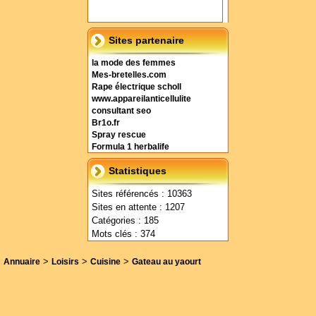
Sites partenaire
la mode des femmes
Mes-bretelles.com
Rape électrique scholl
www.appareilanticellulite
consultant seo
Br1o.fr
Spray rescue
Formula 1 herbalife
Statistiques
Sites référencés : 10363
Sites en attente : 1207
Catégories : 185
Mots clés : 374
>
>
>
Annuaire
Loisirs
Cuisine
Gateau au yaourt