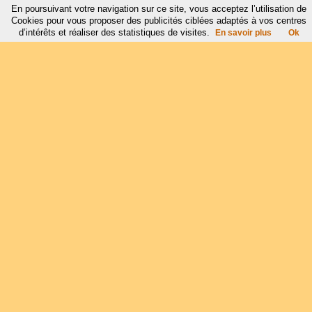
En poursuivant votre navigation sur ce site, vous acceptez l’utilisation de
Cookies pour vous proposer des publicités ciblées adaptés à vos centres
d’intérêts et réaliser des statistiques de visites.
En savoir plus
Ok