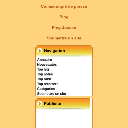
Communiqué de presse
Blog
Ping Jusseo
Soumettre un site
Navigation
Annuaire
Nouveautés
Top hits
Top notes
Top rank
Top referrers
Catégories
Soumettre un site
Publicité