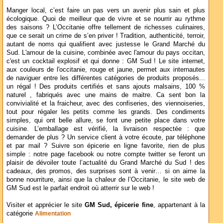
Manger local, c’est faire un pas vers un avenir plus sain et plus
écologique. Quoi de meilleur que de vivre et se nourrir au rythme
des saisons ? L’Occitanie offre tellement de richesses culinaires,
que ce serait un crime de s’en priver ! Tradition, authenticité, terroir,
autant de noms qui qualifient avec justesse le Grand Marché du
Sud. L'amour de la cuisine, combinée avec l'amour du pays occitan,
c'est un cocktail explosif et qui donne : GM Sud ! Le site internet,
aux couleurs de l'occitanie, rouge et jaune, permet aux internautes
de naviguer entre les différentes catégories de produits proposés...
un régal ! Des produits certifiés et sans ajouts malsains, 100 %
naturel , fabriqués avec une mains de maitre. Ca sent bon la
convivialité et la fraicheur, avec des confiseries, des viennoiseries,
tout pour régaler les petits comme les grands. Des condiments
simples, qui ont belle allure, se font une petite place dans votre
cuisine. L’emballage est vérifié, la livraison respectée : que
demander de plus ? Un service client à votre écoute, par téléphone
et par mail ? Suivre son épicerie en ligne favorite, rien de plus
simple : notre page facebook ou notre compte twitter se feront un
plaisir de dévoiler toute l’actualité du Grand Marché du Sud ! des
cadeaux, des promos, des surprises sont à venir… si on aime la
bonne nourriture, ainsi que la chaleur de l’Occitanie, le site web de
GM Sud est le parfait endroit où atterrir sur le web !
Visiter et apprécier le site
GM Sud, épicerie fine
, appartenant à la
catégorie
Alimentation