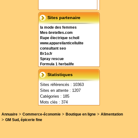
Sites partenaire
la mode des femmes
Mes-bretelles.com
Rape électrique scholl
www.appareilanticellulite
consultant seo
Br1o.fr
Spray rescue
Formula 1 herbalife
Statistiques
Sites référencés : 10363
Sites en attente : 1207
Catégories : 185
Mots clés : 374
>
>
>
Annuaire
Commerce-économie
Boutique en ligne
Alimentation
>
GM Sud, épicerie fine