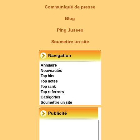
Communiqué de presse
Blog
Ping Jusseo
Soumettre un site
Navigation
Annuaire
Nouveautés
Top hits
Top notes
Top rank
Top referrers
Catégories
Soumettre un site
Publicité