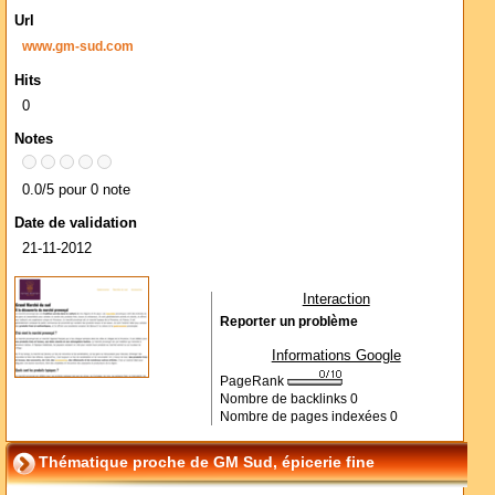
Url
www.gm-sud.com
Hits
0
Notes
0.0/5 pour 0 note
Date de validation
21-11-2012
Interaction
Reporter un problème
Informations Google
PageRank
Nombre de backlinks
0
Nombre de pages indexées
0
Thématique proche de GM Sud, épicerie fine