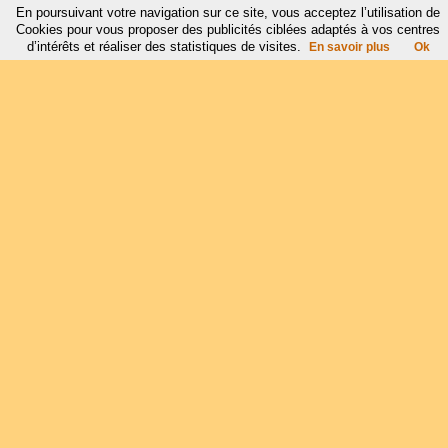
En poursuivant votre navigation sur ce site, vous acceptez l’utilisation de
Cookies pour vous proposer des publicités ciblées adaptés à vos centres
d’intérêts et réaliser des statistiques de visites.
En savoir plus
Ok